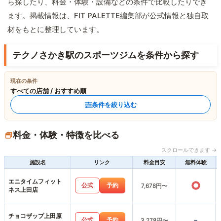
ら探したり、料金・体験・設備などの条件で比較したりでき
ます。掲載情報は、FIT PALETTE編集部が公式情報と独自取
材をもとに整理しています。
テクノさかき駅のスポーツジムを条件から探す
現在の条件
すべての店舗 / おすすめ順
条件を絞り込む
料金・体験・特徴を比べる
スクロールできます →
施設名
リンク
料金目安
無料体験
エニタイムフィット
○
公式
予約
7,678円〜
ネス上田店
チョコザップ上田原
-
公式
予約
3,278円〜