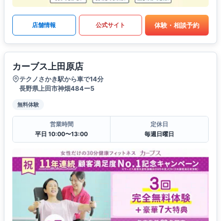
体験・相談予約
店舗情報
公式サイト
カーブス上田原店
テクノさかき駅から車で14分
長野県上田市神畑484ー5
無料体験
営業時間
定休日
平日 10:00〜13:00
毎週日曜日