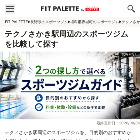
FIT PALETTE
長野県のスポーツジム
埴科郡坂城町のスポーツジム
テクノさ
テクノさかき駅周辺のスポーツジム
を比較して探す
最終更新日：2026/08/06
テクノさかき駅周辺のスポーツジムを、目的別のおすすめか