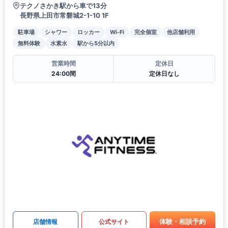
テクノさかき駅から車で13分
長野県上田市常磐城2-1-10 1F
駐車場
シャワー
ロッカー
Wi-Fi
完全個室
他店舗利用
無料体験
水素水
駅から5分以内
営業時間
定休日
24:00間
定休日なし
体験・相談予約
店舗情報
公式サイト