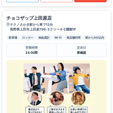
チョコザップ上田原店
テクノさかき駅から車で13分
長野県上田市上田原796-3クリーネ七曜館1F
駐車場
ロッカー
体組成計
Wi-Fi
他店舗利用
駅から5分以内
営業時間
定休日
24:00間
要確認