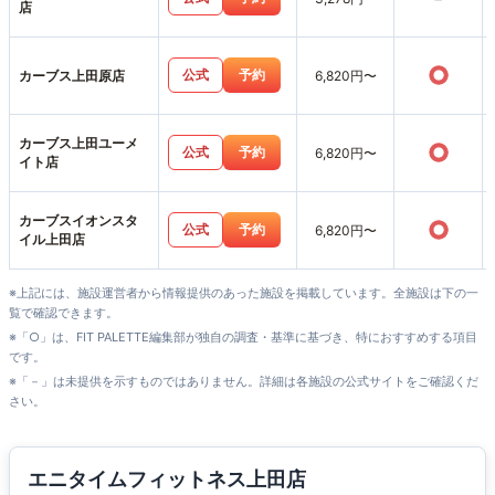
店
○
公式
予約
カーブス上田原店
6,820円〜
カーブス上田ユーメ
○
公式
予約
6,820円〜
イト店
カーブスイオンスタ
○
公式
予約
6,820円〜
イル上田店
※上記には、施設運営者から情報提供のあった施設を掲載しています。全施設は下の一
覧で確認できます。
※「○」は、FIT PALETTE編集部が独自の調査・基準に基づき、特におすすめする項目
です。
※「－」は未提供を示すものではありません。詳細は各施設の公式サイトをご確認くだ
さい。
エニタイムフィットネス上田店