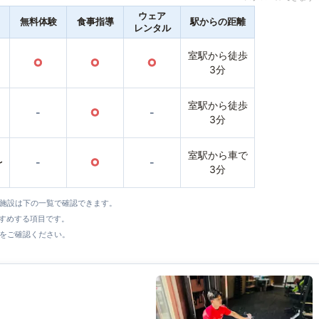
ウェア
無料体験
食事指導
駅からの距離
レンタル
室駅から徒歩
○
○
○
3分
室駅から徒歩
-
○
-
3分
室駅から車で
〜
-
○
-
3分
全施設は下の一覧で確認できます。
すすめする項目です。
をご確認ください。