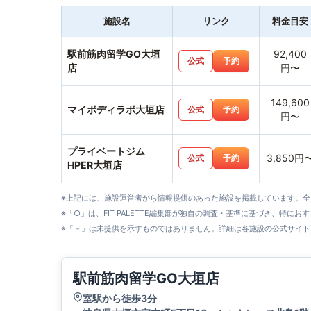
施設名
リンク
料金目安
駅前筋肉留学GO大垣
92,400
公式
予約
店
円〜
149,600
マイボディラボ大垣店
公式
予約
円〜
プライベートジム
3,850円
公式
予約
HPER大垣店
※上記には、施設運営者から情報提供のあった施設を掲載しています。
※「○」は、FIT PALETTE編集部が独自の調査・基準に基づき、特にお
※「－」は未提供を示すものではありません。詳細は各施設の公式サイト
駅前筋肉留学GO大垣店
室駅から徒歩3分