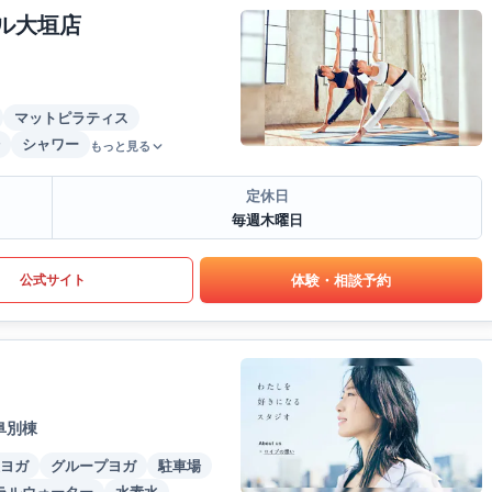
ール大垣店
マットピラティス
シャワー
もっと見る
定休日
毎週木曜日
体験・相談予約
公式サイト
阜別棟
ヨガ
グループヨガ
駐車場