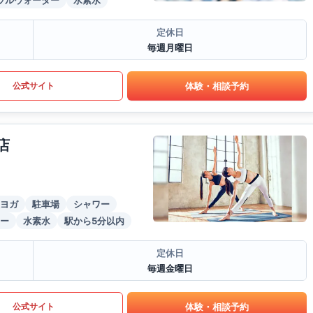
ラルウォーター
水素水
定休日
毎週月曜日
体験・相談予約
公式サイト
店
ヨガ
駐車場
シャワー
ー
水素水
駅から5分以内
定休日
毎週金曜日
体験・相談予約
公式サイト