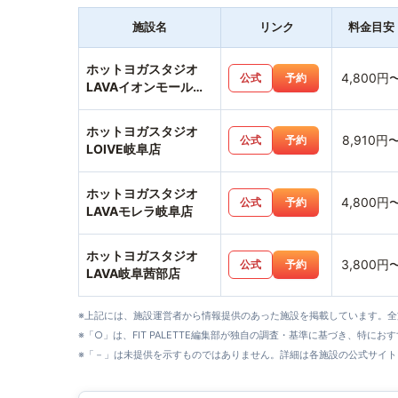
施設名
リンク
料金目安
ホットヨガスタジオ
4,800円
公式
予約
LAVAイオンモール大
垣店
ホットヨガスタジオ
8,910円
公式
予約
LOIVE岐阜店
ホットヨガスタジオ
4,800円
公式
予約
LAVAモレラ岐阜店
ホットヨガスタジオ
3,800円
公式
予約
LAVA岐阜茜部店
※上記には、施設運営者から情報提供のあった施設を掲載しています。
※「○」は、FIT PALETTE編集部が独自の調査・基準に基づき、特にお
※「－」は未提供を示すものではありません。詳細は各施設の公式サイト