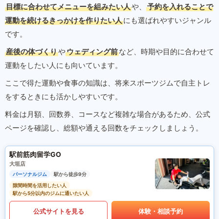
目標に合わせてメニューを組みたい人
や、
予約を入れることで
運動を続けるきっかけを作りたい人
にも選ばれやすいジャンル
です。
産後の体づくり
や
ウェディング前
など、時期や目的に合わせて
運動をしたい人にも向いています。
ここで得た運動や食事の知識は、将来スポーツジムで自主トレ
をするときにも活かしやすいです。
料金は月額、回数券、コースなど複雑な場合があるため、公式
ページを確認し、総額や通える回数をチェックしましょう。
駅前筋肉留学GO
大垣店
パーソナルジム
駅から徒歩9分
隙間時間を活用したい人
駅から5分以内のジムに通いたい人
公式サイトを見る
体験・相談予約