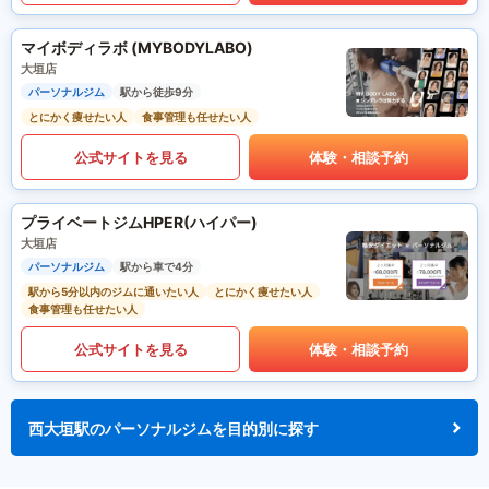
マイボディラボ (MYBODYLABO)
大垣店
パーソナルジム
駅から徒歩9分
とにかく痩せたい人
食事管理も任せたい人
公式サイトを見る
体験・相談予約
プライベートジムHPER(ハイパー)
大垣店
パーソナルジム
駅から車で4分
駅から5分以内のジムに通いたい人
とにかく痩せたい人
食事管理も任せたい人
公式サイトを見る
体験・相談予約
西大垣駅のパーソナルジムを目的別に探す