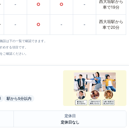
西大垣駅から
〜
-
○
○
-
車で19分
西大垣駅から
〜
-
○
-
-
車で20分
全施設は下の一覧で確認できます。
すすめする項目です。
をご確認ください。
導
駅から5分以内
定休日
定休日なし