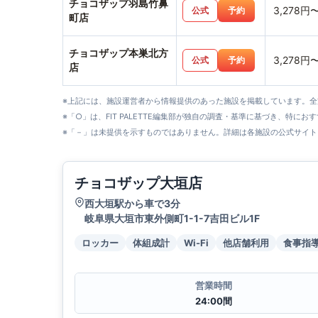
チョコザップ羽島竹鼻
3,278円
公式
予約
町店
チョコザップ本巣北方
3,278円
公式
予約
店
※上記には、施設運営者から情報提供のあった施設を掲載しています。
※「○」は、FIT PALETTE編集部が独自の調査・基準に基づき、特にお
※「－」は未提供を示すものではありません。詳細は各施設の公式サイト
チョコザップ大垣店
西大垣駅から車で3分
岐阜県大垣市東外側町1-1-7吉田ビル1F
ロッカー
体組成計
Wi-Fi
他店舗利用
食事指
営業時間
24:00間