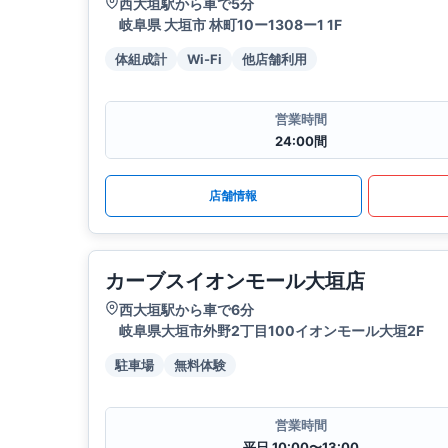
西大垣駅から車で5分
岐阜県 大垣市 林町10ー1308ー1 1F
体組成計
Wi-Fi
他店舗利用
営業時間
24:00間
店舗情報
カーブスイオンモール大垣店
西大垣駅から車で6分
岐阜県大垣市外野2丁目100イオンモール大垣2F
駐車場
無料体験
営業時間
平日 10:00〜13:00