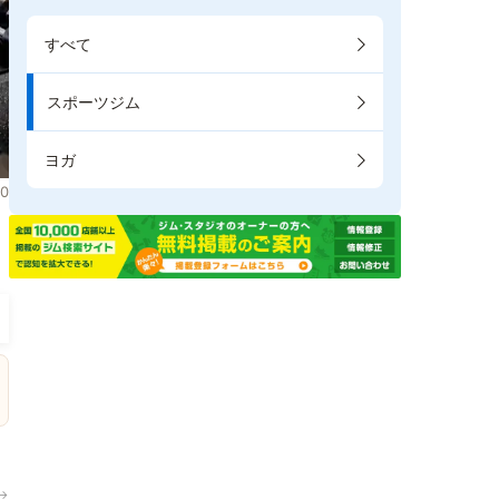
すべて
スポーツジム
ヨガ
0
き
→