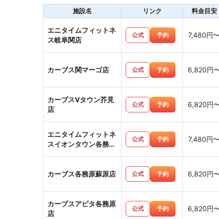
施設名
リンク
料金目安
エニタイムフィットネ
7,480円
公式
予約
ス岐阜関店
カーブス関マーゴ店
6,820円
公式
予約
カーブスVタウン芥見
6,820円
公式
予約
店
エニタイムフィットネ
7,480円
公式
予約
スイオンタウン各務原
鵜沼店
カーブス各務原蘇原店
6,820円
公式
予約
カーブスアピタ各務原
6,820円
公式
予約
店