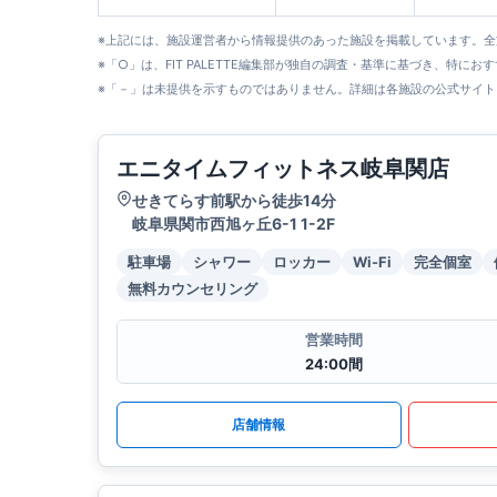
※上記には、施設運営者から情報提供のあった施設を掲載しています。
※「○」は、FIT PALETTE編集部が独自の調査・基準に基づき、特にお
※「－」は未提供を示すものではありません。詳細は各施設の公式サイト
エニタイムフィットネス岐阜関店
せきてらす前駅から徒歩14分
岐阜県関市西旭ヶ丘6-1 1-2F
駐車場
シャワー
ロッカー
Wi-Fi
完全個室
無料カウンセリング
営業時間
24:00間
店舗情報