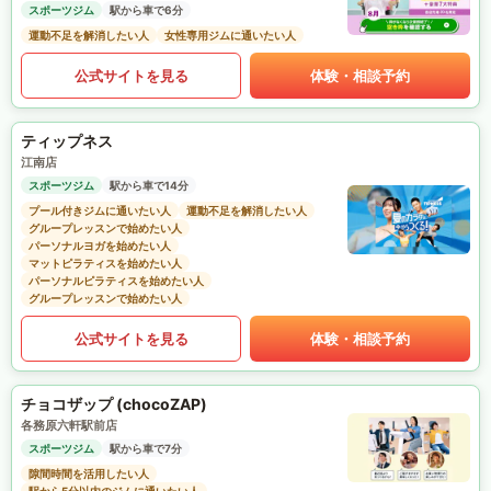
スポーツジム
駅から車で6分
運動不足を解消したい人
女性専用ジムに通いたい人
公式サイトを見る
体験・相談予約
ティップネス
江南店
スポーツジム
駅から車で14分
プール付きジムに通いたい人
運動不足を解消したい人
グループレッスンで始めたい人
パーソナルヨガを始めたい人
マットピラティスを始めたい人
パーソナルピラティスを始めたい人
グループレッスンで始めたい人
公式サイトを見る
体験・相談予約
チョコザップ (chocoZAP)
各務原六軒駅前店
スポーツジム
駅から車で7分
隙間時間を活用したい人