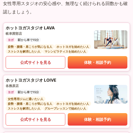
女性専用スタジオの安心感や、無理なく続けられる回数かも確
認しましょう。
ホットヨガスタジオ LAVA
岐阜茜部店
ヨガ
駅から車で15分
姿勢・腰痛・肩こりが気になる人
ホットヨガを始めたい人
ストレスを解消したい人
マシンピラティスを始めたい人
公式サイトを見る
体験・相談予約
ホットヨガスタジオ LOIVE
各務原店
ヨガ
駅から車で15分
女性専用ジムに通いたい人
姿勢・腰痛・肩こりが気になる人
ホットヨガを始めたい人
ストレスを解消したい人
グループレッスンで始めたい人
公式サイトを見る
体験・相談予約