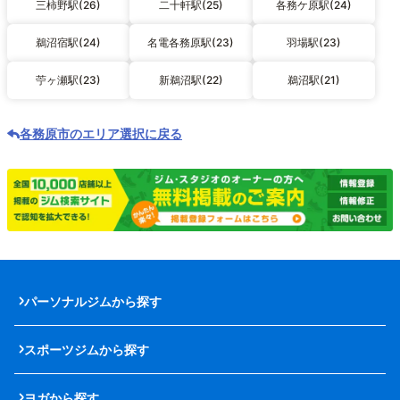
三柿野駅(26)
二十軒駅(25)
各務ケ原駅(24)
鵜沼宿駅(24)
名電各務原駅(23)
羽場駅(23)
苧ヶ瀬駅(23)
新鵜沼駅(22)
鵜沼駅(21)
各務原市のエリア選択に戻る
パーソナルジムから探す
スポーツジムから探す
ヨガから探す