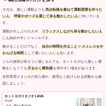
ヨガは、激しい運動よりも
気分転換を兼ねて運動習慣を作りた
い人
、
呼吸やポーズを通じて体を動かしたい人
に向いていま
す。
運動が久しぶりの人や、
リラックスしながら体を動かしたい人
にも始めやすいジャンルです。
痩せることだけでなく、
自分の時間を作ること
や
ストレスをや
わらげる時間
として通いたい人にも合います。
ジムの負荷が高そうに感じる人でも、ホットヨガなら激しい運
動をしなくても
汗をかく爽快感
を得やすい場合があります。
女性専用スタジオの安心感や、無理なく続けられる回数かも確
認しましょう。
ホットヨガスタジオ LAVA
犬山店
ヨガ
駅から車で10分