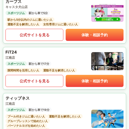
カーブス
キャスタ犬山店
スポーツジム
駅から車で5分
駅から5分以内のジムに通いたい人
運動不足を解消したい人
女性専用ジムに通いたい人
公式サイトを見る
体験・相談予約
FiT24
江南店
スポーツジム
駅から車で17分
隙間時間を活用したい人
運動不足を解消したい人
公式サイトを見る
体験・相談予約
ティップネス
江南店
スポーツジム
駅から車で19分
プール付きジムに通いたい人
運動不足を解消したい人
グループレッスンで始めたい人
パーソナルヨガを始めたい人