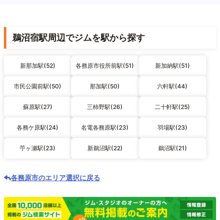
鵜沼宿駅周辺でジムを駅から探す
新那加駅(52)
各務原市役所前駅(51)
新加納駅(51)
市民公園前駅(50)
那加駅(50)
六軒駅(44)
蘇原駅(27)
三柿野駅(26)
二十軒駅(25)
各務ケ原駅(24)
名電各務原駅(23)
羽場駅(23)
苧ヶ瀬駅(23)
新鵜沼駅(22)
鵜沼駅(21)
各務原市のエリア選択に戻る