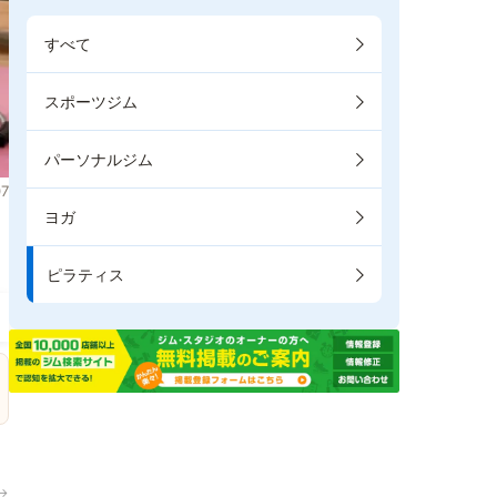
すべて
スポーツジム
パーソナルジム
7
ヨガ
ま
ピラティス
→