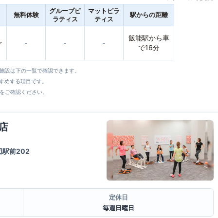
グループピ
マットピラ
無料体験
駅からの距離
ラティス
ティス
飯能駅から車
〜
-
-
-
で16分
全施設は下の一覧で確認できます。
すすめする項目です。
をご確認ください。
店
駅前202
定休日
毎週日曜日