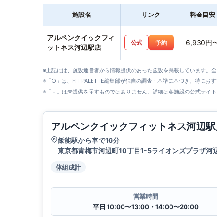
施設名
リンク
料金目安
アルペンクイックフィ
6,930円
公式
予約
ットネス河辺駅店
※上記には、施設運営者から情報提供のあった施設を掲載しています。
※「○」は、FIT PALETTE編集部が独自の調査・基準に基づき、特にお
※「－」は未提供を示すものではありません。詳細は各施設の公式サイト
アルペンクイックフィットネス河辺駅
飯能駅から車で16分
東京都青梅市河辺町10丁目1-5ライオンズプラザ河辺
体組成計
営業時間
平日 10:00〜13:00・14:00〜20:00