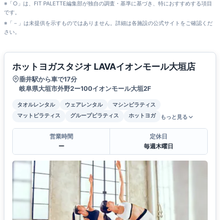
※「○」は、FIT PALETTE編集部が独自の調査・基準に基づき、特におすすめする項目
です。
※「－」は未提供を示すものではありません。詳細は各施設の公式サイトをご確認くだ
さい。
ホットヨガスタジオ LAVAイオンモール大垣店
垂井駅から車で17分
岐阜県大垣市外野2ー100イオンモール大垣2F
タオルレンタル
ウェアレンタル
マシンピラティス
マットピラティス
グループピラティス
ホットヨガ
もっと見る
営業時間
定休日
ー
毎週木曜日