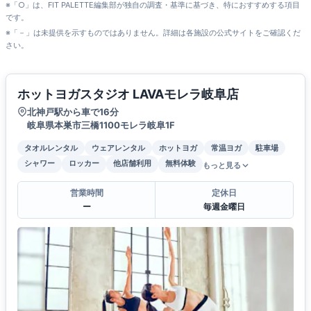
※「○」は、FIT PALETTE編集部が独自の調査・基準に基づき、特におすすめする項目
です。
※「－」は未提供を示すものではありません。詳細は各施設の公式サイトをご確認くだ
さい。
ホットヨガスタジオ LAVAモレラ岐阜店
北神戸駅から車で16分
岐阜県本巣市三橋1100モレラ岐阜1F
タオルレンタル
ウェアレンタル
ホットヨガ
常温ヨガ
駐車場
シャワー
ロッカー
他店舗利用
無料体験
もっと見る
営業時間
定休日
ー
毎週金曜日