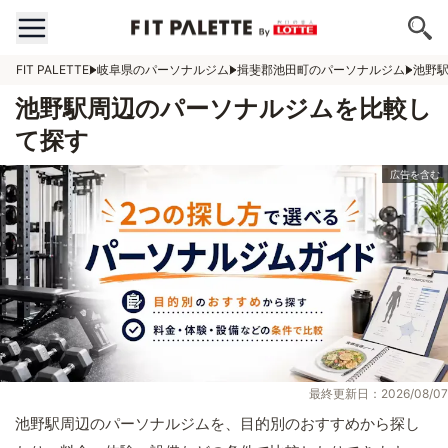
FIT PALETTE
岐阜県のパーソナルジム
揖斐郡池田町のパーソナルジム
池野
池野駅周辺のパーソナルジムを比較し
て探す
最終更新日：2026/08/07
池野駅周辺のパーソナルジムを、目的別のおすすめから探し