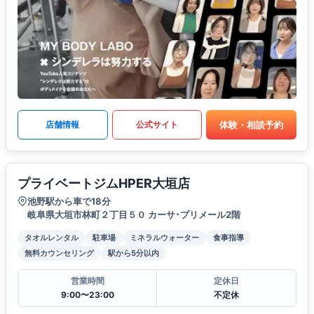
体験・相談予約
店舗情報
公式サイト
プライベートジムHPER大垣店
池野駅から車で18分
岐阜県大垣市林町２丁目５０ カーサ･プリメール2階
タオルレンタル
駐車場
ミネラルウォーター
食事指導
無料カウンセリング
駅から5分以内
営業時間
定休日
9:00〜23:00
不定休