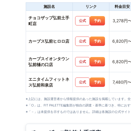
施設名
リンク
料金目安
チョコザップ弘前土手
3,278円
公式
予約
町店
カーブス弘前ヒロロ店
6,820円
公式
予約
カーブスイオンタウン
6,820円
公式
予約
弘前樋の口店
エニタイムフィットネ
7,480円
公式
予約
ス弘前和泉店
※上記には、施設運営者から情報提供のあった施設を掲載しています。
※「○」は、FIT PALETTE編集部が独自の調査・基準に基づき、特にお
※「－」は未提供を示すものではありません。詳細は各施設の公式サイト