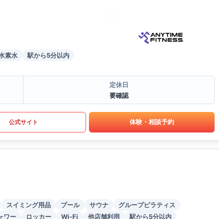
水素水
駅から5分以内
定休日
要確認
体験・相談予約
公式サイト
スイミング用品
プール
サウナ
グループピラティス
ャワー
ロッカー
Wi-Fi
他店舗利用
駅から5分以内