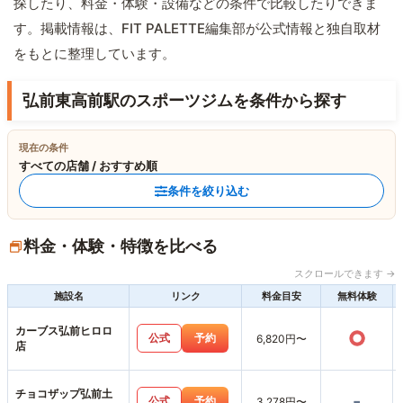
探したり、料金・体験・設備などの条件で比較したりできま
す。掲載情報は、FIT PALETTE編集部が公式情報と独自取材
をもとに整理しています。
弘前東高前駅のスポーツジムを条件から探す
現在の条件
すべての店舗 / おすすめ順
条件を絞り込む
料金・体験・特徴を比べる
スクロールできます →
施設名
リンク
料金目安
無料体験
カーブス弘前ヒロロ
○
公式
予約
6,820円〜
店
チョコザップ弘前土
-
公式
予約
3,278円〜