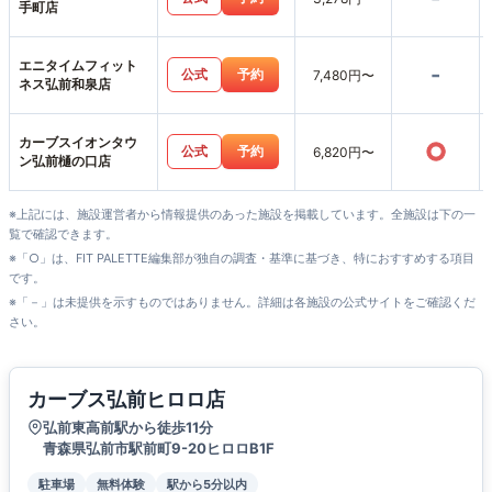
手町店
エニタイムフィット
-
公式
予約
7,480円〜
ネス弘前和泉店
カーブスイオンタウ
○
公式
予約
6,820円〜
ン弘前樋の口店
※上記には、施設運営者から情報提供のあった施設を掲載しています。全施設は下の一
覧で確認できます。
※「○」は、FIT PALETTE編集部が独自の調査・基準に基づき、特におすすめする項目
です。
※「－」は未提供を示すものではありません。詳細は各施設の公式サイトをご確認くだ
さい。
カーブス弘前ヒロロ店
弘前東高前駅から徒歩11分
青森県弘前市駅前町9-20ヒロロB1F
駐車場
無料体験
駅から5分以内