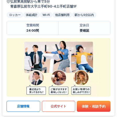
弘前東高前駅から車で3分
青森県弘前市大字土手町90-4土手町店舗1F
ロッカー
体組成計
Wi-Fi
他店舗利用
駅から5分以内
営業時間
定休日
24:00間
要確認
体験・相談予約
店舗情報
公式サイト