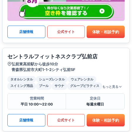
体験・相談予約
店舗情報
公式サイト
セントラルフィットネスクラブ弘前店
弘前東高前駅から徒歩10分
青森県弘前市大町1-1-2シティ弘前5F
タオルレンタル
シューズレンタル
ウェアレンタル
スイミング用品
プール
サウナ
グループピラティス
もっと見る
営業時間
定休日
平日 10:00〜22:00
毎週水曜日
体験・相談予約
店舗情報
公式サイト