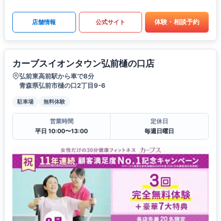
体験・相談予約
店舗情報
公式サイト
カーブスイオンタウン弘前樋の口店
弘前東高前駅から車で8分
青森県弘前市樋の口2丁目9-6
駐車場
無料体験
営業時間
定休日
平日 10:00〜13:00
毎週日曜日