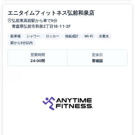
エニタイムフィットネス弘前和泉店
弘前東高前駅から車で5分
青森県弘前市和泉2丁目18-1 1-2F
駐車場
シャワー
ロッカー
体組成計
Wi-Fi
水素水
駅から5分以内
営業時間
定休日
24:00間
要確認