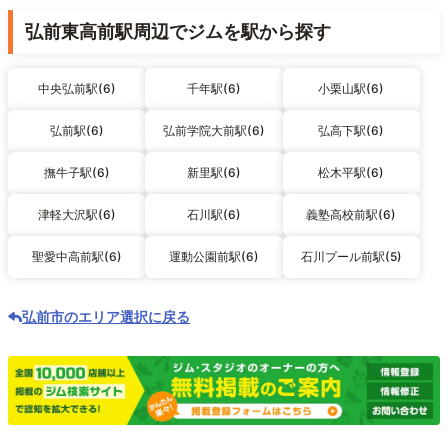
弘前東高前駅周辺でジムを駅から探す
中央弘前駅(6)
千年駅(6)
小栗山駅(6)
弘前駅(6)
弘前学院大前駅(6)
弘高下駅(6)
撫牛子駅(6)
新里駅(6)
松木平駅(6)
津軽大沢駅(6)
石川駅(6)
義塾高校前駅(6)
聖愛中高前駅(6)
運動公園前駅(6)
石川プール前駅(5)
弘前市のエリア選択に戻る