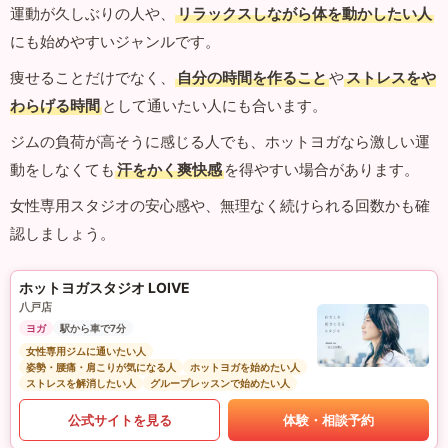
運動が久しぶりの人や、
リラックスしながら体を動かしたい人
にも始めやすいジャンルです。
痩せることだけでなく、
自分の時間を作ること
や
ストレスをや
わらげる時間
として通いたい人にも合います。
ジムの負荷が高そうに感じる人でも、ホットヨガなら激しい運
動をしなくても
汗をかく爽快感
を得やすい場合があります。
女性専用スタジオの安心感や、無理なく続けられる回数かも確
認しましょう。
ホットヨガスタジオ LOIVE
八戸店
ヨガ
駅から車で7分
女性専用ジムに通いたい人
姿勢・腰痛・肩こりが気になる人
ホットヨガを始めたい人
ストレスを解消したい人
グループレッスンで始めたい人
公式サイトを見る
体験・相談予約