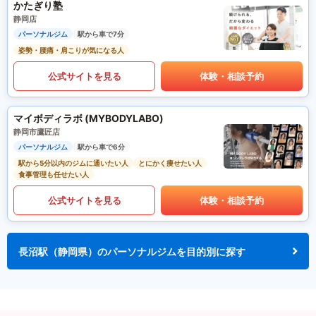
かたぎり塾
静岡店
パーソナルジム
駅から車で7分
姿勢・腰痛・肩こりが気になる人
公式サイトを見る
体験・相談予約
マイボディラボ (MYBODYLABO)
静岡市鷹匠店
パーソナルジム
駅から車で6分
駅から5分以内のジムに通いたい人
とにかく痩せたい人
食事管理も任せたい人
公式サイトを見る
体験・相談予約
長沼駅（静岡県）のパーソナルジムを目的別に探す