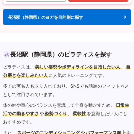
長沼駅（静岡県）のヨガを目的別に探す
長沼駅（静岡県）のピラティスを探す
ピラティスは、
美しい姿勢やボディラインを目指したい人
、
自
分磨きを楽しみたい人
に人気のトレーニングです。
多くの著名人も取り入れており、SNSでも話題のフィットネス
として注目されています。
体の軸や重心のバランスを意識して全身を動かすため、
日常生
活での動きやすさ
や
姿勢づくり
、
柔軟性
を意識したい人にも
おすすめです。
また、
スポーツのコンディショニング
や
パフォーマンス向上
を