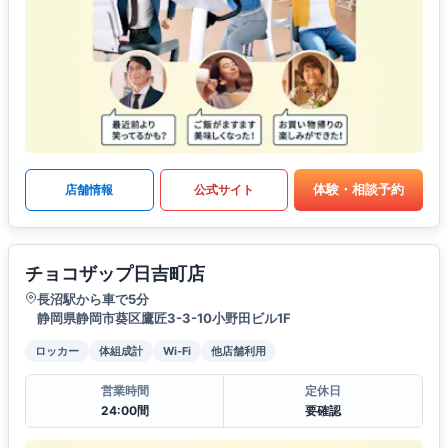
体験・相談予約
店舗情報
公式サイト
チョコザップ日吉町店
長沼駅から車で5分
静岡県静岡市葵区鷹匠3-3-10小野田ビル1F
ロッカー
体組成計
Wi-Fi
他店舗利用
営業時間
定休日
24:00間
要確認