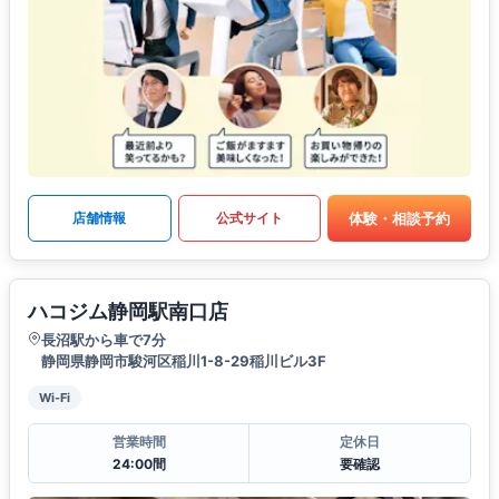
体験・相談予約
店舗情報
公式サイト
ハコジム静岡駅南口店
長沼駅から車で7分
静岡県静岡市駿河区稲川1-8-29稲川ビル3F
Wi-Fi
営業時間
定休日
24:00間
要確認