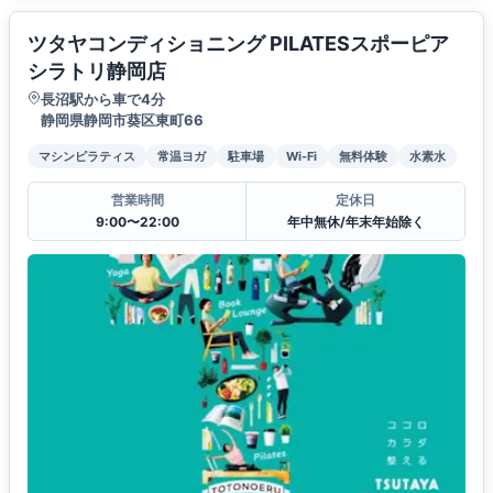
ツタヤコンディショニング PILATESスポーピア
シラトリ静岡店
長沼駅から車で4分
静岡県静岡市葵区東町66
マシンピラティス
常温ヨガ
駐車場
Wi-Fi
無料体験
水素水
営業時間
定休日
9:00〜22:00
年中無休/年末年始除く