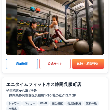
体験・相談予約
店舗情報
公式サイト
エニタイムフィットネス静岡呉服町店
長沼駅から車で7分
静岡県静岡市葵区呉服町1-30 札の辻クロス 2F
シャワー
ロッカー
Wi-Fi
完全個室
他店舗利用
無料体験
水素水