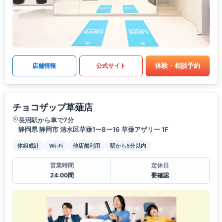
体験・相談予約
店舗情報
公式サイト
チョコザップ草薙店
長沼駅から車で7分
静岡県 静岡市 清水区草薙1ー8ー16 草薙アザリー 1F
体組成計
Wi-Fi
他店舗利用
駅から5分以内
営業時間
定休日
24:00間
要確認