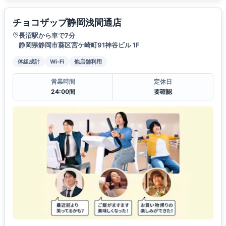
チョコザップ静岡浅間通店
長沼駅から車で7分
静岡県静岡市葵区宮ケ崎町91神谷ビル 1F
体組成計
Wi-Fi
他店舗利用
営業時間
定休日
24:00間
要確認