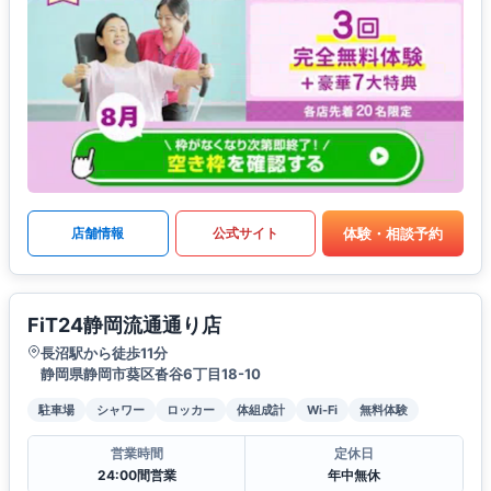
体験・相談予約
店舗情報
公式サイト
FiT24静岡流通通り店
長沼駅から徒歩11分
静岡県静岡市葵区沓谷6丁目18-10
駐車場
シャワー
ロッカー
体組成計
Wi-Fi
無料体験
営業時間
定休日
24:00間営業
年中無休