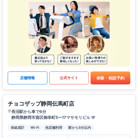
体験・相談予約
店舗情報
公式サイト
チョコザップ静岡伝馬町店
長沼駅から車で6分
静岡県静岡市葵区御幸町5ー17マサモリビル 1F
体組成計
Wi-Fi
他店舗利用
駅から5分以内