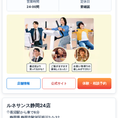
営業時間
定休日
24:00間
要確認
体験・相談予約
店舗情報
公式サイト
ルネサンス静岡24店
長沼駅から車で6分
静岡県 静岡市駿河区稲川2-1-32