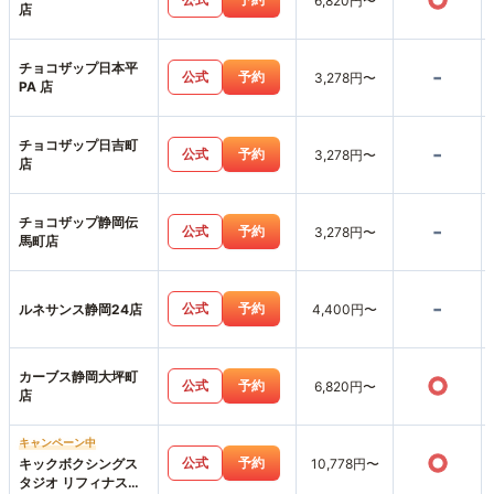
○
6,820円〜
店
チョコザップ日本平
-
公式
予約
3,278円〜
PA 店
チョコザップ日吉町
-
公式
予約
3,278円〜
店
チョコザップ静岡伝
-
公式
予約
3,278円〜
馬町店
-
公式
予約
ルネサンス静岡24店
4,400円〜
カーブス静岡大坪町
○
公式
予約
6,820円〜
店
キャンペーン中
○
公式
予約
キックボクシングス
10,778円〜
タジオ リフィナス静