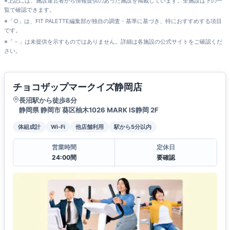
※上記には、施設運営者から情報提供のあった施設を掲載しています。全施設は下の一
覧で確認できます。
※「○」は、FIT PALETTE編集部が独自の調査・基準に基づき、特におすすめする項目
です。
※「－」は未提供を示すものではありません。詳細は各施設の公式サイトをご確認くだ
さい。
チョコザップマークイズ静岡店
長沼駅から徒歩8分
静岡県 静岡市 葵区柚木1026 MARK IS静岡 2F
体組成計
Wi-Fi
他店舗利用
駅から5分以内
営業時間
定休日
24:00間
要確認