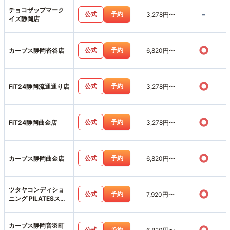
チョコザップマーク
-
公式
予約
3,278円〜
イズ静岡店
○
公式
予約
カーブス静岡沓谷店
6,820円〜
○
公式
予約
FiT24静岡流通通り店
3,278円〜
○
公式
予約
FiT24静岡曲金店
3,278円〜
○
公式
予約
カーブス静岡曲金店
6,820円〜
ツタヤコンディショ
○
公式
予約
7,920円〜
ニング PILATESスポ
ーピアシラトリ静岡
店
カーブス静岡音羽町
公式
予約