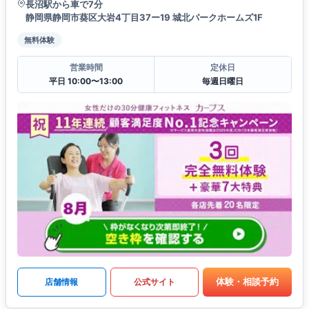
長沼駅から車で7分
静岡県静岡市葵区大岩4丁目37ー19 城北パークホームズ1F
無料体験
営業時間
定休日
平日 10:00〜13:00
毎週日曜日
体験・相談予約
店舗情報
公式サイト