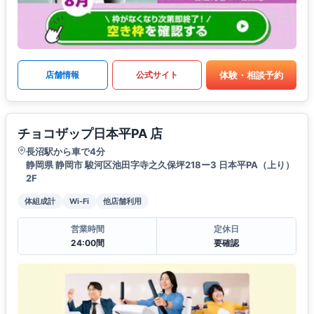
体験・相談予約
店舗情報
公式サイト
チョコザップ日本平PA 店
長沼駅から車で4分
静岡県 静岡市 駿河区池田字寺之久保坪218ー3 日本平PA（上り）
2F
体組成計
Wi-Fi
他店舗利用
営業時間
定休日
24:00間
要確認