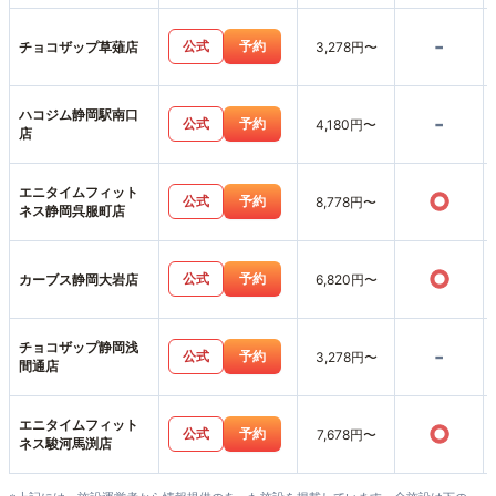
岡店
-
公式
予約
チョコザップ草薙店
3,278円〜
ハコジム静岡駅南口
-
公式
予約
4,180円〜
店
エニタイムフィット
○
公式
予約
8,778円〜
ネス静岡呉服町店
○
公式
予約
カーブス静岡大岩店
6,820円〜
チョコザップ静岡浅
-
公式
予約
3,278円〜
間通店
エニタイムフィット
○
公式
予約
7,678円〜
ネス駿河馬渕店