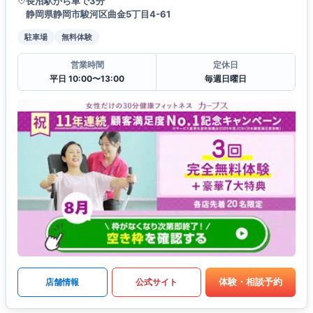
長沼駅から車で3分
静岡県静岡市駿河区曲金5丁目4-61
駐車場
無料体験
営業時間
定休日
平日 10:00〜13:00
毎週日曜日
体験・相談予約
店舗情報
公式サイト