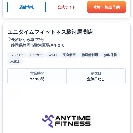
体験・相談予約
店舗情報
公式サイト
エニタイムフィットネス駿河馬渕店
長沼駅から車で7分
静岡県静岡市駿河区馬渕4-2-6
シャワー
ロッカー
Wi-Fi
完全個室
他店舗利用
無料体験
水素水
営業時間
定休日
24:00間
定休日なし