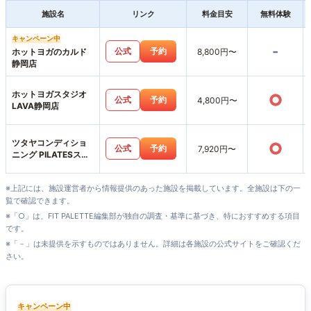
施設名
リンク
料金目安
無料体験
キャンペーン中
-
公式
予約
ホットヨガのカルド
8,800円〜
静岡店
ホットヨガスタジオ
○
公式
予約
4,800円〜
LAVA静岡店
ツタヤコンディショ
○
公式
予約
7,920円〜
ニング PILATESスポ
ーピアシラトリ静岡
店
※上記には、施設運営者から情報提供のあった施設を掲載しています。全施設は下の一
覧で確認できます。
※「○」は、FIT PALETTE編集部が独自の調査・基準に基づき、特におすすめする項目
です。
※「－」は未提供を示すものではありません。詳細は各施設の公式サイトをご確認くだ
さい。
キャンペーン中