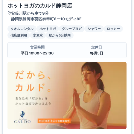
ホットヨガのカルド静岡店
安倍川駅から車で9分
静岡県静岡市葵区御幸町6ー10モディ8F
タオルレンタル
ホットヨガ
グループヨガ
シャワー
ロッカー
他店舗利用
水素水
駅から5分以内
営業時間
定休日
平日 10:00〜22:30
毎月5日