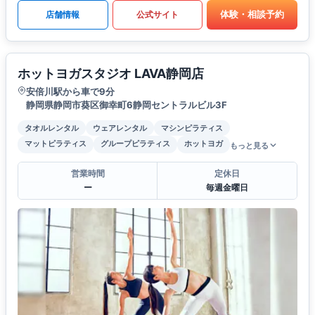
体験・相談予約
店舗情報
公式サイト
ホットヨガスタジオ LAVA静岡店
安倍川駅から車で9分
静岡県静岡市葵区御幸町6静岡セントラルビル3F
タオルレンタル
ウェアレンタル
マシンピラティス
マットピラティス
グループピラティス
ホットヨガ
もっと見る
営業時間
定休日
ー
毎週金曜日