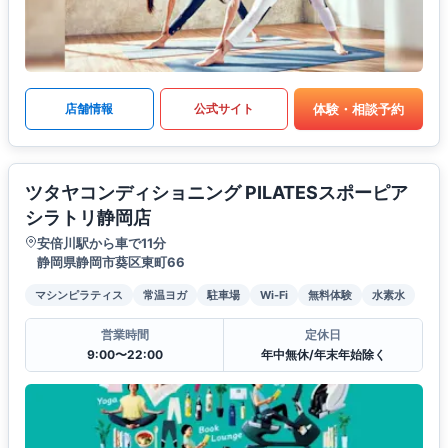
体験・相談予約
店舗情報
公式サイト
ツタヤコンディショニング PILATESスポーピア
シラトリ静岡店
安倍川駅から車で11分
静岡県静岡市葵区東町66
マシンピラティス
常温ヨガ
駐車場
Wi-Fi
無料体験
水素水
営業時間
定休日
9:00〜22:00
年中無休/年末年始除く