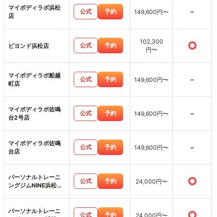
マイボディラボ浜松
-
公式
予約
149,600円〜
店
102,300
○
公式
予約
ビヨンド浜松店
円〜
マイボディラボ船越
-
公式
予約
149,600円〜
町店
マイボディラボ佐鳴
-
公式
予約
149,600円〜
台2号店
マイボディラボ佐鳴
-
公式
予約
149,600円〜
台店
パーソナルトレーニ
○
公式
予約
24,000円〜
ングジムNINE浜松葵
東店
パーソナルトレーニ
○
公式
予約
24,000円〜