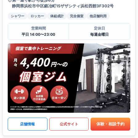
第一通り駅から徒歩6分
静岡県浜松市中区鍛冶町15ザザシティ浜松西館3F302号
シャワー
ロッカー
体組成計
完全個室
他店舗利用
営業時間
定休日
平日 14:00〜23:00
毎週金曜日
体験・相談予約
店舗情報
公式サイト