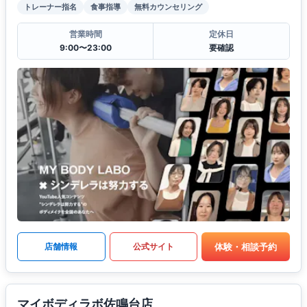
トレーナー指名
食事指導
無料カウンセリング
営業時間
定休日
9:00〜23:00
要確認
体験・相談予約
店舗情報
公式サイト
マイボディラボ佐鳴台店