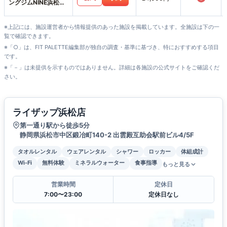
ングジムNINE浜松大
平台店
※上記には、施設運営者から情報提供のあった施設を掲載しています。全施設は下の一
覧で確認できます。
※「○」は、FIT PALETTE編集部が独自の調査・基準に基づき、特におすすめする項目
です。
※「－」は未提供を示すものではありません。詳細は各施設の公式サイトをご確認くだ
さい。
ライザップ浜松店
第一通り駅から徒歩5分
静岡県浜松市中区鍛冶町140-2 出雲殿互助会駅前ビル4/5F
タオルレンタル
ウェアレンタル
シャワー
ロッカー
体組成計
Wi-Fi
無料体験
ミネラルウォーター
食事指導
もっと見る
営業時間
定休日
7:00〜23:00
定休日なし