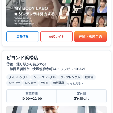
体験・相談予約
店舗情報
公式サイト
ビヨンド浜松店
第一通り駅から徒歩15分
静岡県浜松市中央区龍禅寺町74-1 フジビル 101&2F
タオルレンタル
シューズレンタル
ウェアレンタル
駐車場
シャワー
ロッカー
Wi-Fi
無料体験
もっと見る
営業時間
定休日
10:00〜22:00
定休日なし