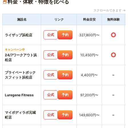
料金・体験・特徴を比べる
スクロールできます →
施設名
リンク
料金目安
無料体験
○
公式
予約
ライザップ浜松店
327,800円〜
キャンペーン中
○
公式
予約
24/7ワークアウト浜
10,450円〜
松店
プライベートボック
-
公式
予約
4,400円〜
スフィット浜松店
-
公式
予約
Luregene Fitness
97,200円〜
マイボディラボ元城
-
公式
予約
149,600円〜
町店