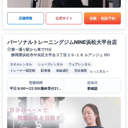
体験・相談予約
店舗情報
公式サイト
パーソナルトレーニングジムNINE浜松大平台店
第一通り駅から車で11分
静岡県浜松市中央区大平台３丁目２９-１８ ルアンジュ 101
タオルレンタル
シューズレンタル
ウェアレンタル
トレーナー固定制
駐車場
体組成計
完全個室
もっと見る
営業時間
定休日
平日 9:00〜22:00(最終受付21:00)
要確認