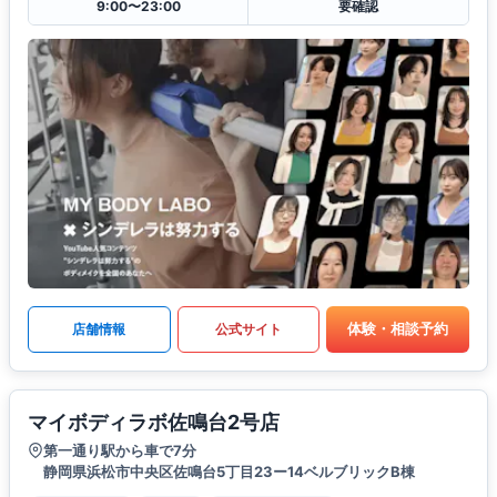
9:00〜23:00
要確認
体験・相談予約
店舗情報
公式サイト
マイボディラボ佐鳴台2号店
第一通り駅から車で7分
静岡県浜松市中央区佐鳴台5丁目23ー14ベルブリックB棟