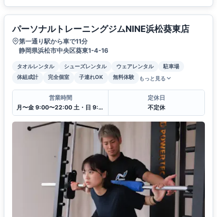
パーソナルトレーニングジムNINE浜松葵東店
第一通り駅から車で11分
静岡県浜松市中央区葵東1-4-16
タオルレンタル
シューズレンタル
ウェアレンタル
駐車場
体組成計
完全個室
子連れOK
無料体験
もっと見る
営業時間
定休日
月〜金 9:00〜22:00 土・日 9:00〜18:00
不定休