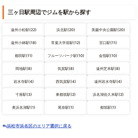
三ヶ日駅周辺でジムを駅から探す
遠州小松駅(22)
浜北駅(20)
美薗中央公園駅(20)
遠州小林駅(18)
常葉大学前駅(12)
宮口駅(11)
都田駅(11)
フルーツパーク駅(10)
金指駅(10)
岡地駅(8)
気賀駅(8)
遠州芝本駅(8)
岩水寺駅(4)
西気賀駅(4)
遠州岩水寺駅(4)
寸座駅(3)
東都筑駅(2)
浜名湖佐久米駅(2)
奥浜名湖駅(1)
尾奈駅(1)
都筑駅(1)
浜松市浜名区のエリア選択に戻る