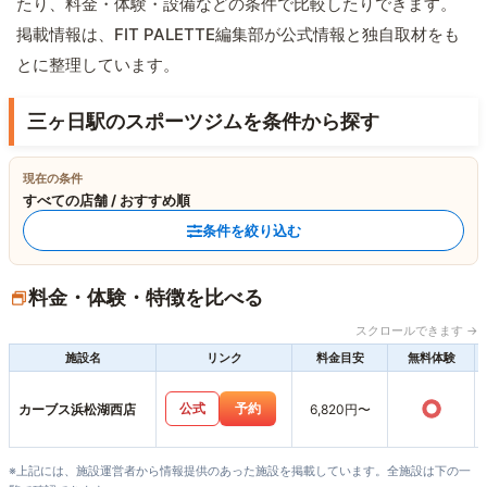
たり、料金・体験・設備などの条件で比較したりできます。
掲載情報は、FIT PALETTE編集部が公式情報と独自取材をも
とに整理しています。
三ヶ日駅のスポーツジムを条件から探す
現在の条件
すべての店舗 / おすすめ順
条件を絞り込む
料金・体験・特徴を比べる
スクロールできます →
施設名
リンク
料金目安
無料体験
○
公式
予約
カーブス浜松湖西店
6,820円〜
※上記には、施設運営者から情報提供のあった施設を掲載しています。全施設は下の一