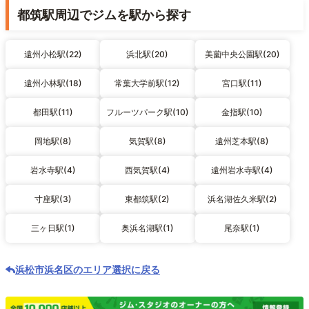
都筑駅周辺でジムを駅から探す
遠州小松駅(22)
浜北駅(20)
美薗中央公園駅(20)
遠州小林駅(18)
常葉大学前駅(12)
宮口駅(11)
都田駅(11)
フルーツパーク駅(10)
金指駅(10)
岡地駅(8)
気賀駅(8)
遠州芝本駅(8)
岩水寺駅(4)
西気賀駅(4)
遠州岩水寺駅(4)
寸座駅(3)
東都筑駅(2)
浜名湖佐久米駅(2)
三ヶ日駅(1)
奥浜名湖駅(1)
尾奈駅(1)
浜松市浜名区のエリア選択に戻る