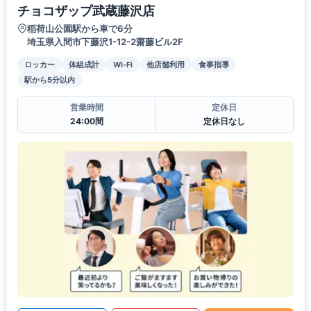
チョコザップ武蔵藤沢店
稲荷山公園駅から車で6分
埼玉県入間市下藤沢1-12-2齋藤ビル2F
ロッカー
体組成計
Wi-Fi
他店舗利用
食事指導
駅から5分以内
営業時間
定休日
24:00間
定休日なし