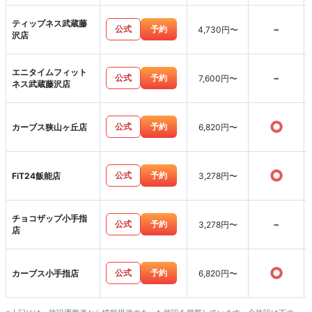
ティップネス武蔵藤
-
公式
予約
4,730円〜
沢店
エニタイムフィット
-
公式
予約
7,600円〜
ネス武蔵藤沢店
○
公式
予約
カーブス狭山ヶ丘店
6,820円〜
○
公式
予約
FiT24飯能店
3,278円〜
チョコザップ小手指
-
公式
予約
3,278円〜
店
○
公式
予約
カーブス小手指店
6,820円〜