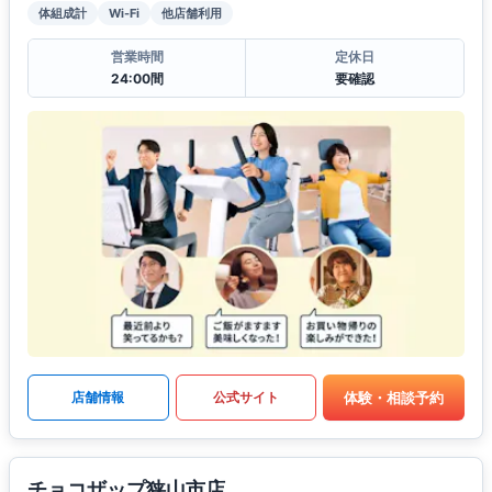
体組成計
Wi-Fi
他店舗利用
営業時間
定休日
24:00間
要確認
体験・相談予約
店舗情報
公式サイト
チョコザップ狭山市店