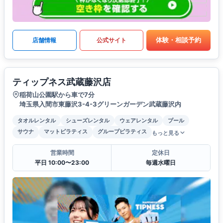
体験・相談予約
店舗情報
公式サイト
ティップネス武蔵藤沢店
稲荷山公園駅から車で7分
埼玉県入間市東藤沢3-4-3グリーンガーデン武蔵藤沢内
タオルレンタル
シューズレンタル
ウェアレンタル
プール
サウナ
マットピラティス
グループピラティス
もっと見る
営業時間
定休日
平日 10:00〜23:00
毎週水曜日