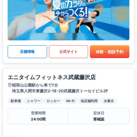
体験・相談予約
店舗情報
公式サイト
エニタイムフィットネス武蔵藤沢店
稲荷山公園駅から車で7分
埼玉県入間市東藤沢2-18-20武蔵藤沢トーセイビル2F
駐車場
シャワー
ロッカー
Wi-Fi
他店舗利用
水素水
営業時間
定休日
24:00間
要確認