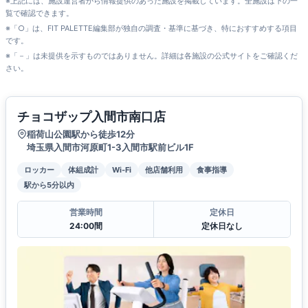
※上記には、施設運営者から情報提供のあった施設を掲載しています。全施設は下の一
覧で確認できます。
※「○」は、FIT PALETTE編集部が独自の調査・基準に基づき、特におすすめする項目
です。
※「－」は未提供を示すものではありません。詳細は各施設の公式サイトをご確認くだ
さい。
チョコザップ入間市南口店
稲荷山公園駅から徒歩12分
埼玉県入間市河原町1-3入間市駅前ビル1F
ロッカー
体組成計
Wi-Fi
他店舗利用
食事指導
駅から5分以内
営業時間
定休日
24:00間
定休日なし