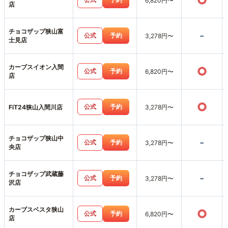
○
6,820円〜
店
チョコザップ狭山富
-
公式
予約
3,278円〜
士見店
カーブスイオン入間
○
公式
予約
6,820円〜
店
○
公式
予約
FiT24狭山入間川店
3,278円〜
チョコザップ狭山中
-
公式
予約
3,278円〜
央店
チョコザップ武蔵藤
-
公式
予約
3,278円〜
沢店
カーブスベスタ狭山
○
公式
予約
6,820円〜
店