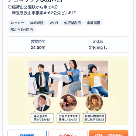
稲荷山公園駅から車で4分
埼玉県狭山市祇園4-62公栄ビルB1F
ロッカー
体組成計
Wi-Fi
他店舗利用
食事指導
駅から5分以内
営業時間
定休日
24:00間
定休日なし
体験・相談予約
店舗情報
公式サイト