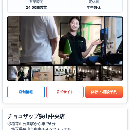
営業時間
定休日
24:00間営業
年中無休
体験・相談予約
店舗情報
公式サイト
チョコザップ狭山中央店
稲荷山公園駅から車で6分
埼玉県狭山市中央3-4-2フォレナ1F