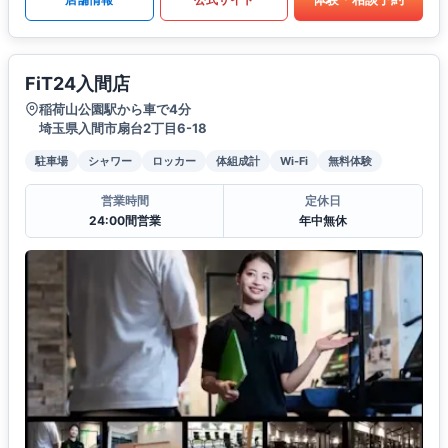
FiT24入間店
稲荷山公園駅から車で4分
埼玉県入間市扇台2丁目6-18
駐車場
シャワー
ロッカー
体組成計
Wi-Fi
無料体験
営業時間
定休日
24:00間営業
年中無休