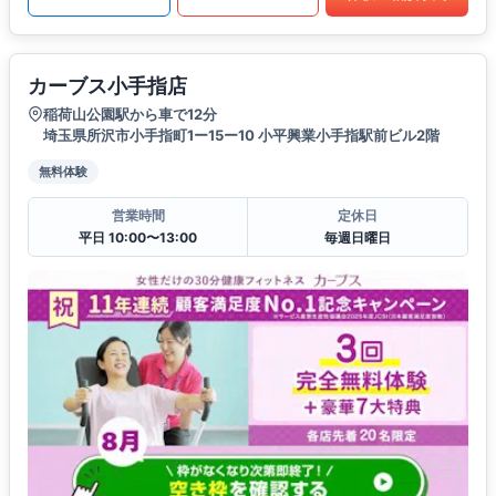
カーブス小手指店
稲荷山公園駅から車で12分
埼玉県所沢市小手指町1ー15ー10 小平興業小手指駅前ビル2階
無料体験
営業時間
定休日
平日 10:00〜13:00
毎週日曜日