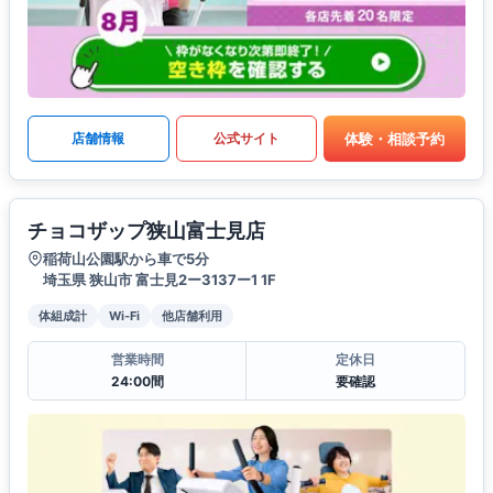
体験・相談予約
店舗情報
公式サイト
チョコザップ狭山富士見店
稲荷山公園駅から車で5分
埼玉県 狭山市 富士見2ー3137ー1 1F
体組成計
Wi-Fi
他店舗利用
営業時間
定休日
24:00間
要確認