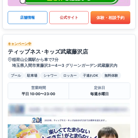
体験・相談予約
店舗情報
公式サイト
キャンペーン中
ティップネス･キッズ武蔵藤沢店
稲荷山公園駅から車で7分
埼玉県入間市東藤沢3ー4ー3 グリーンガーデン武蔵藤沢内
プール
駐車場
シャワー
ロッカー
子連れOK
無料体験
営業時間
定休日
平日 10:00〜23:00
毎週水曜日