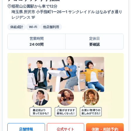
稲荷山公園駅から車で12分
埼玉県 所沢市 小手指町1ー26ー1 サンクレイドル はなみずき通り
レジデンス 1F
体組成計
Wi-Fi
他店舗利用
営業時間
定休日
24:00間
要確認
体験・相談予約
店舗情報
公式サイト