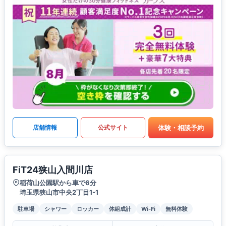
体験・相談予約
店舗情報
公式サイト
FiT24狭山入間川店
稲荷山公園駅から車で6分
埼玉県狭山市中央2丁目1-1
駐車場
シャワー
ロッカー
体組成計
Wi-Fi
無料体験