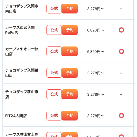
チョコザップ入間市
-
公式
予約
3,278円〜
南口店
カーブス西武入間
○
公式
予約
6,820円〜
PePe店
カーブスヤオコー狭
○
公式
予約
6,820円〜
山店
チョコザップ入間鍵
-
公式
予約
3,278円〜
山店
チョコザップ狭山市
-
公式
予約
3,278円〜
店
○
公式
予約
FiT24入間店
3,278円〜
カーブス狭山富士見
公式
予約