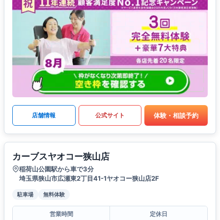
体験・相談予約
店舗情報
公式サイト
カーブスヤオコー狭山店
稲荷山公園駅から車で3分
埼玉県狭山市広瀬東2丁目41-1ヤオコー狭山店2F
駐車場
無料体験
営業時間
定休日