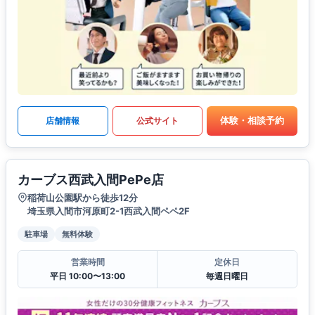
体験・相談予約
店舗情報
公式サイト
カーブス西武入間PePe店
稲荷山公園駅から徒歩12分
埼玉県入間市河原町2-1西武入間ペペ2F
駐車場
無料体験
営業時間
定休日
平日 10:00〜13:00
毎週日曜日