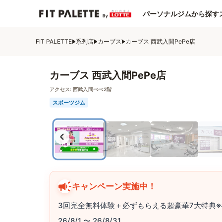
パーソナルジムから探す
FIT PALETTE
系列店
カーブス
カーブス 西武入間PePe店
カーブス 西武入間PePe店
アクセス:
西武入間ぺぺ2階
スポーツジム
キャンペーン実施中！
3回完全無料体験＋必ずもらえる超豪華7大特典※
26/8/1 〜 26/8/31