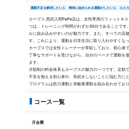
運動不足を解消したい人
簡単に始められる運動がしたい人
心と
カーブス 西武入間PePe店は、女性専用のフィット
つは、トレーニング時間がわずか30分であることです
ルに組み込みやすいのが魅力です。また、すべての店
す。これにより、運動を日常生活に取り入れやすくな
カーブスでは女性トレーナーが常駐しており、初心者
丁寧なサポートを受けながら、自分のペースで運動を
ます。
月額制の料金体系もカーブスの魅力の一つです。定額
不安を抱える初心者や、長続きしないことに悩む方に
プログラムは筋力運動と有酸素運動を組み合わせてお
コース一覧
月会費