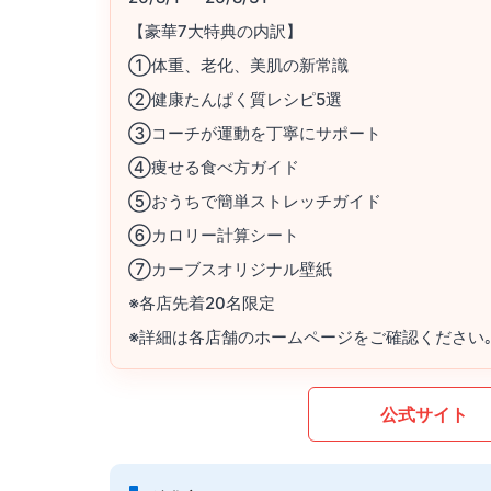
【豪華7大特典の内訳】
①体重、老化、美肌の新常識
②健康たんぱく質レシピ5選
③コーチが運動を丁寧にサポート
④痩せる食べ方ガイド
⑤おうちで簡単ストレッチガイド
⑥カロリー計算シート
⑦カーブスオリジナル壁紙
※各店先着20名限定
※詳細は各店舗のホームページをご確認ください
公式サイト