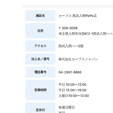
施設名
カーブス 西武入間PePe店
〒358-0008
住所
埼玉県入間市河原町2-1西武入間ペペ
アクセス
西武入間ぺぺ2階
法人名／屋号
株式会社カーブスジャパン
電話番号
04-2901-8866
平日 10:00〜13:00
営業時間
平日 15:00〜19:00
土曜日10:00〜13:00
毎週日曜日
定休日
祝日