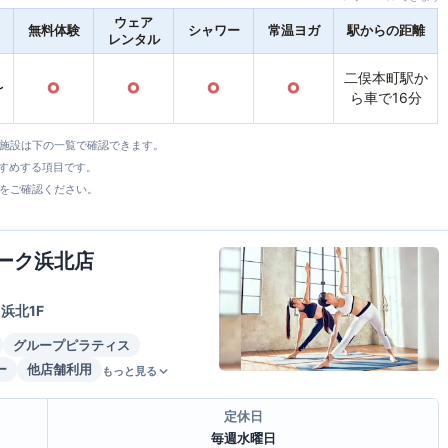
ウェア
無料体験
シャワー
常温ヨガ
駅からの距離
レンタル
二俣本町駅か
〜
○
○
○
○
ら車で16分
全施設は下の一覧で確認できます。
すすめする項目です。
をご確認ください。
ォーク浜北店
浜北1F
グループピラティス
ー
他店舗利用
もっと見る
定休日
毎週水曜日