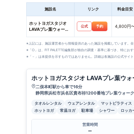
施設名
リンク
料金目安
ホットヨガスタジオ
4,800円
公式
予約
LAVAプレ葉ウォーク
浜北店
※上記には、施設運営者から情報提供のあった施設を掲載しています。
※「○」は、FIT PALETTE編集部が独自の調査・基準に基づき、特にお
※「－」は未提供を示すものではありません。詳細は各施設の公式サイト
ホットヨガスタジオ LAVAプレ葉ウ
二俣本町駅から車で16分
静岡県浜松市浜名区貴布祢1200番地プレ葉ウォーク
タオルレンタル
ウェアレンタル
マットピラティス
ホットヨガ
常温ヨガ
駐車場
シャワー
ロッカ
営業時間
ー