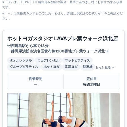
※「○」は、FIT PALETTE編集部が独自の調査・基準に基づき、特におすすめする項目
です。
※「－」は未提供を示すものではありません。詳細は各施設の公式サイトをご確認くだ
さい。
ホットヨガスタジオ LAVAプレ葉ウォーク浜北店
西鹿島駅から車で13分
静岡県浜松市浜名区貴布祢1200番地プレ葉ウォーク浜北1F
タオルレンタル
ウェアレンタル
マットピラティス
グループピラティス
ホットヨガ
常温ヨガ
駐車場
もっと見る
営業時間
定休日
ー
毎週水曜日