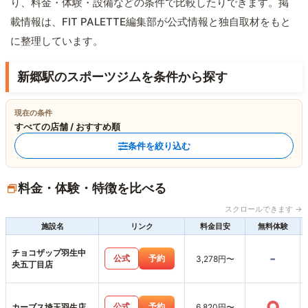
り、料金・体験・設備などの条件で比較したりできます。掲
載情報は、FIT PALETTE編集部が公式情報と独自取材をもと
に整理しています。
新郷駅のスポーツジムを条件から探す
現在の条件
すべての店舗 / おすすめ順
条件を絞り込む
料金・体験・特徴を比べる
スクロールできます →
施設名
リンク
料金目安
無料体験
チョコザップ羽生中
-
公式
予約
3,278円〜
央五丁目店
○
公式
予約
カーブス埼玉羽生店
6,820円〜