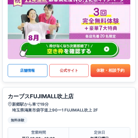
体験・相談予約
店舗情報
公式サイト
カーブスFUJIMALL吹上店
新郷駅から車で19分
埼玉県鴻巣市袋字道上90ー1 FUJIMALL吹上 2F
無料体験
営業時間
定休日