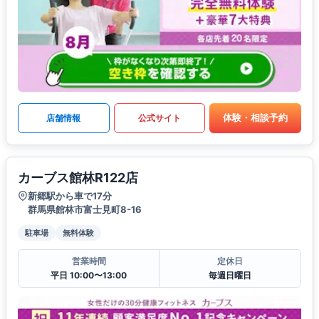
体験・相談予約
店舗情報
公式サイト
カーブス館林R122店
新郷駅から車で17分
群馬県館林市富士見町8-16
駐車場
無料体験
営業時間
定休日
平日 10:00〜13:00
毎週日曜日