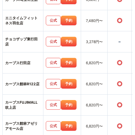
エニタイムフィット
○
公式
予約
7,480円〜
ネス羽生店
チョコザップ東行田
-
公式
予約
3,278円〜
店
○
公式
予約
カーブス行田店
6,820円〜
○
公式
予約
カーブス館林R122店
6,820円〜
カーブスFUJIMALL
○
公式
予約
6,820円〜
吹上店
カーブス館林アゼリ
○
公式
予約
6,820円〜
アモール店