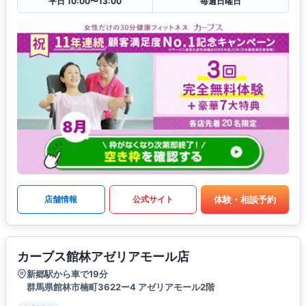
平日 10:00〜13:00
毎週日曜日
体験・相談予約
店舗情報
公式サイト
カーブス館林アゼリアモール店
新郷駅から車で19分
群馬県館林市楠町3622ー4 アゼリアモール2階