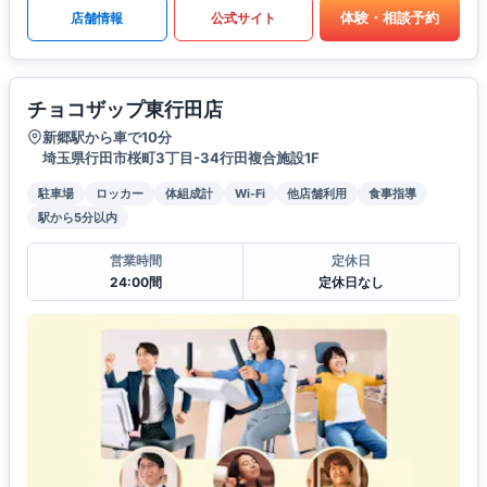
体験・相談予約
店舗情報
公式サイト
チョコザップ東行田店
新郷駅から車で10分
埼玉県行田市桜町3丁目-34行田複合施設1F
駐車場
ロッカー
体組成計
Wi-Fi
他店舗利用
食事指導
駅から5分以内
営業時間
定休日
24:00間
定休日なし