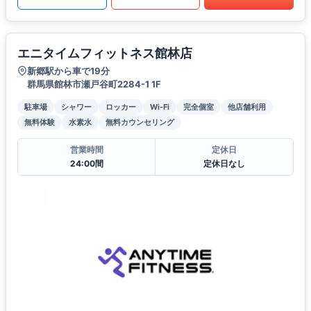
エニタイムフィットネス館林店
新郷駅から車で19分
群馬県館林市瀬戸谷町2284-1 1F
駐車場
シャワー
ロッカー
Wi-Fi
完全個室
他店舗利用
無料体験
水素水
無料カウンセリング
営業時間
定休日
24:00間
定休日なし