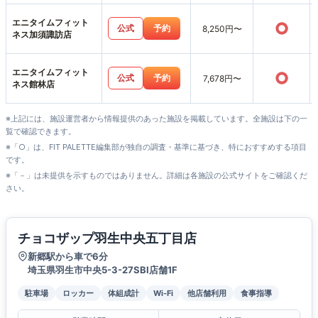
エニタイムフィット
○
公式
予約
8,250円〜
ネス加須諏訪店
エニタイムフィット
○
公式
予約
7,678円〜
ネス館林店
※上記には、施設運営者から情報提供のあった施設を掲載しています。全施設は下の一
覧で確認できます。
※「○」は、FIT PALETTE編集部が独自の調査・基準に基づき、特におすすめする項目
です。
※「－」は未提供を示すものではありません。詳細は各施設の公式サイトをご確認くだ
さい。
チョコザップ羽生中央五丁目店
新郷駅から車で6分
埼玉県羽生市中央5-3-27SBI店舗1F
駐車場
ロッカー
体組成計
Wi-Fi
他店舗利用
食事指導