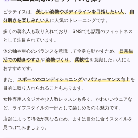
ピラティスは、
美しい姿勢やボディラインを目指したい人
、
自
分磨きを楽しみたい人
に人気のトレーニングです。
多くの著名人も取り入れており、SNSでも話題のフィットネス
として注目されています。
体の軸や重心のバランスを意識して全身を動かすため、
日常生
活での動きやすさ
や
姿勢づくり
、
柔軟性
を意識したい人にも
おすすめです。
また、
スポーツのコンディショニング
や
パフォーマンス向上
を
目的に取り入れられることもあります。
女性専用スタジオや少人数レッスンも多く、かわいいウェアな
ど、ライフスタイルの一部として楽しめるのも魅力です。
店舗によって特徴が異なるため、まずは自分に合うスタイルを
見つけてみましょう。