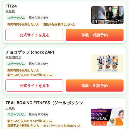
FiT24
三島店
スポーツジム
駅から車で4分
隙間時間を活用したい人
運動不足を解消したい人
公式サイトを見る
体験・相談予約
チョコザップ (chocoZAP)
三島南口店
スポーツジム
駅から車で5分
隙間時間を活用したい人
駅から5分以内のジムに通いたい人
公式サイトを見る
体験・相談予約
ZEAL BOXING FITNESS（ジール ボクシング フィットネス）
三島店
スポーツジム
駅から車で4分
駅から5分以内のジムに通いたい人
運動不足を解消したい人
セミパーソナルを始めたい人