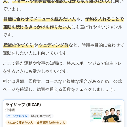
人
、
フォームや食事管理を相談しながら取り組みたい人
に向い
ています。
目標に合わせてメニューを組みたい人
や、
予約を入れることで
運動を続けるきっかけを作りたい人
にも選ばれやすいジャンル
です。
産後の体づくり
や
ウェディング前
など、時期や目的に合わせて
運動をしたい人にも向いています。
ここで得た運動や食事の知識は、将来スポーツジムで自主トレ
をするときにも活かしやすいです。
料金は月額、回数券、コースなど複雑な場合があるため、公式
ページを確認し、総額や通える回数をチェックしましょう。
ライザップ (RIZAP)
沼津店
パーソナルジム
駅から車で13分
とにかく痩せたい人
食事管理も任せたい人