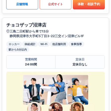
体験・相談予約
店舗情報
公式サイト
チョコザップ沼津店
三島二日町駅から車で13分
静岡県沼津市大手町5丁目3-22三交イン沼津ビル1F
ロッカー
体組成計
Wi-Fi
他店舗利用
食事指導
駅から5分以内
営業時間
定休日
24:00間
定休日なし