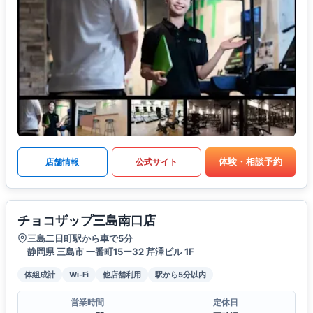
体験・相談予約
店舗情報
公式サイト
チョコザップ三島南口店
三島二日町駅から車で5分
静岡県 三島市 一番町15ー32 芹澤ビル 1F
体組成計
Wi-Fi
他店舗利用
駅から5分以内
営業時間
定休日