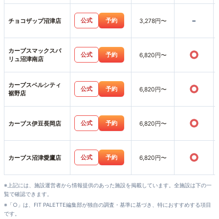
-
公式
予約
チョコザップ沼津店
3,278円〜
カーブスマックスバ
○
公式
予約
6,820円〜
リュ沼津南店
カーブスベルシティ
○
公式
予約
6,820円〜
裾野店
○
公式
予約
カーブス伊豆長岡店
6,820円〜
○
公式
予約
カーブス沼津愛鷹店
6,820円〜
※上記には、施設運営者から情報提供のあった施設を掲載しています。全施設は下の一
覧で確認できます。
※「○」は、FIT PALETTE編集部が独自の調査・基準に基づき、特におすすめする項目
です。