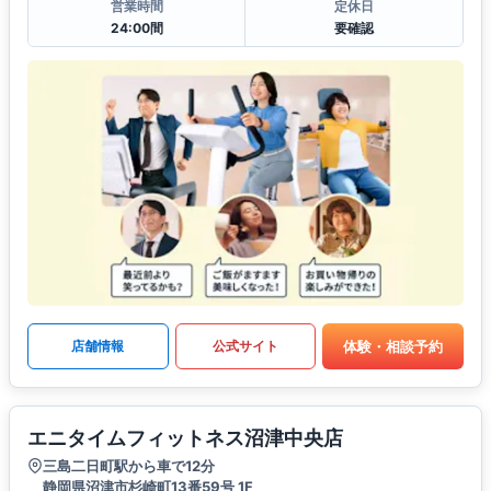
営業時間
定休日
24:00間
要確認
体験・相談予約
店舗情報
公式サイト
エニタイムフィットネス沼津中央店
三島二日町駅から車で12分
静岡県沼津市杉崎町13番59号 1F