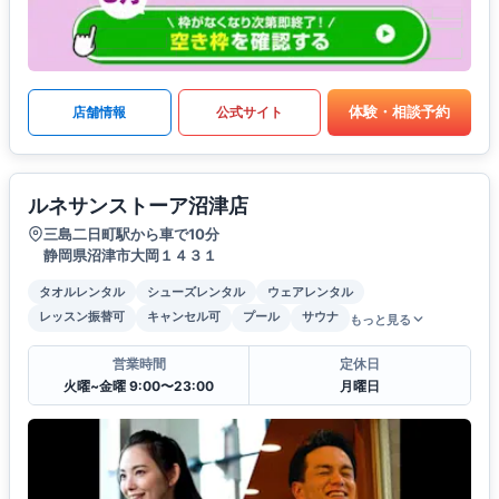
体験・相談予約
店舗情報
公式サイト
ルネサンストーア沼津店
三島二日町駅から車で10分
静岡県沼津市大岡１４３１
タオルレンタル
シューズレンタル
ウェアレンタル
レッスン振替可
キャンセル可
プール
サウナ
もっと見る
営業時間
定休日
火曜~金曜 9:00〜23:00
月曜日