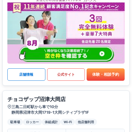
体験・相談予約
店舗情報
公式サイト
チョコザップ沼津大岡店
三島二日町駅から車で10分
静岡県沼津市大岡1719-1大岡シティプラザ1F
駐車場
ロッカー
体組成計
Wi-Fi
他店舗利用