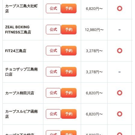
カーブス三島大社町
○
公式
予約
6,820円〜
店
ZEAL BOXING
-
公式
予約
12,980円〜
FITNESS三島店
○
公式
予約
FiT24三島店
3,278円〜
チョコザップ三島南
-
公式
予約
3,278円〜
口店
○
公式
予約
カーブス柿田川店
6,820円〜
カーブスルピア函南
○
公式
予約
6,820円〜
店
公式
予約