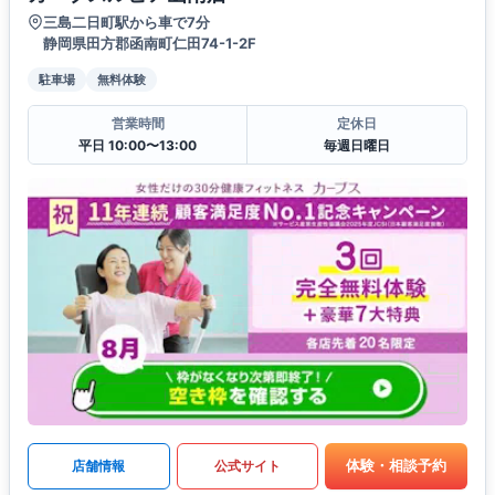
三島二日町駅から車で7分
静岡県田方郡函南町仁田74-1-2F
駐車場
無料体験
営業時間
定休日
平日 10:00〜13:00
毎週日曜日
体験・相談予約
店舗情報
公式サイト