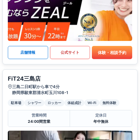
体験・相談予約
店舗情報
公式サイト
FiT24三島店
三島二日町駅から車で4分
静岡県駿東郡清水町玉川108-1
駐車場
シャワー
ロッカー
体組成計
Wi-Fi
無料体験
営業時間
定休日
24:00間営業
年中無休