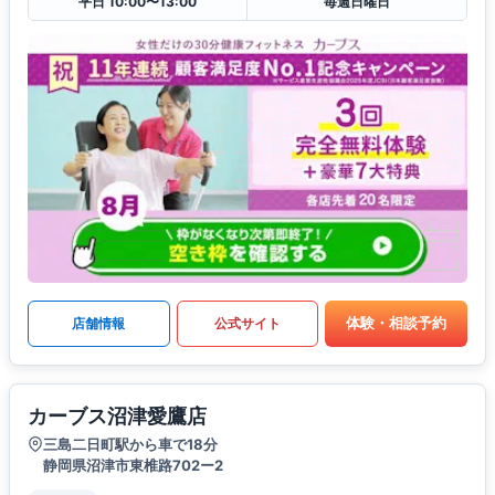
平日 10:00〜13:00
毎週日曜日
体験・相談予約
店舗情報
公式サイト
カーブス沼津愛鷹店
三島二日町駅から車で18分
静岡県沼津市東椎路702ー2