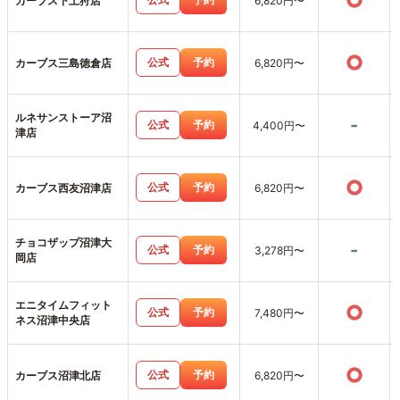
○
カーブス下土狩店
6,820円〜
○
公式
予約
カーブス三島徳倉店
6,820円〜
ルネサンストーア沼
-
公式
予約
4,400円〜
津店
○
公式
予約
カーブス西友沼津店
6,820円〜
チョコザップ沼津大
-
公式
予約
3,278円〜
岡店
エニタイムフィット
○
公式
予約
7,480円〜
ネス沼津中央店
○
公式
予約
カーブス沼津北店
6,820円〜