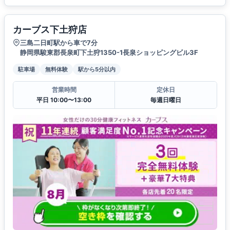
カーブス下土狩店
三島二日町駅から車で7分
静岡県駿東郡長泉町下土狩1350-1長泉ショッピングビル3F
駐車場
無料体験
駅から5分以内
営業時間
定休日
平日 10:00〜13:00
毎週日曜日