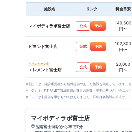
施設名
リンク
料金目安
149,600
マイボディラボ富士店
公式
予約
円〜
102,300
ビヨンド富士店
公式
予約
円〜
20,000
キャンペーン中
公式
予約
エレメント富士店
円〜
※上記には、施設運営者から情報提供のあった施設を掲載しています。
※「○」は、FIT PALETTE編集部が独自の調査・基準に基づき、特にお
※「－」は未提供を示すものではありません。詳細は各施設の公式サイト
マイボディラボ富士店
岳南富士岡駅から車で7分