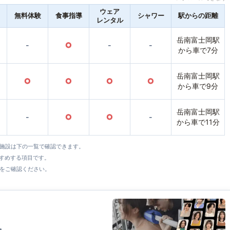
ウェア
無料体験
食事指導
シャワー
駅からの距離
レンタル
岳南富士岡駅
-
○
-
-
から車で7分
岳南富士岡駅
○
○
○
○
から車で9分
岳南富士岡駅
-
○
○
-
から車で11分
全施設は下の一覧で確認できます。
すすめする項目です。
をご確認ください。