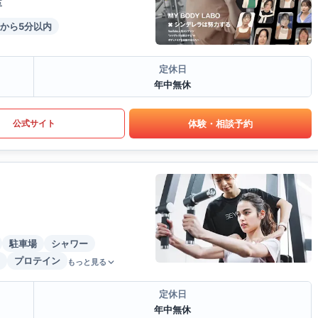
室
から5分以内
定休日
年中無休
体験・相談予約
公式サイト
駐車場
シャワー
プロテイン
もっと見る
定休日
年中無休