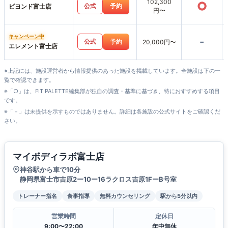
102,300
○
公式
予約
ビヨンド富士店
円〜
キャンペーン中
-
公式
予約
20,000円〜
エレメント富士店
※上記には、施設運営者から情報提供のあった施設を掲載しています。全施設は下の一
覧で確認できます。
※「○」は、FIT PALETTE編集部が独自の調査・基準に基づき、特におすすめする項目
です。
※「－」は未提供を示すものではありません。詳細は各施設の公式サイトをご確認くだ
さい。
マイボディラボ富士店
神谷駅から車で10分
静岡県富士市吉原2ー10ー16ラクロス吉原1FーB号室
トレーナー指名
食事指導
無料カウンセリング
駅から5分以内
営業時間
定休日
9:00〜22:00
年中無休