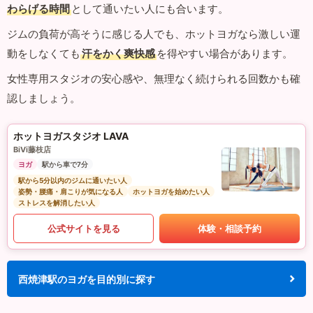
わらげる時間
として通いたい人にも合います。
ジムの負荷が高そうに感じる人でも、ホットヨガなら激しい運
動をしなくても
汗をかく爽快感
を得やすい場合があります。
女性専用スタジオの安心感や、無理なく続けられる回数かも確
認しましょう。
ホットヨガスタジオ LAVA
BiVi藤枝店
ヨガ
駅から車で7分
駅から5分以内のジムに通いたい人
姿勢・腰痛・肩こりが気になる人
ホットヨガを始めたい人
ストレスを解消したい人
公式サイトを見る
体験・相談予約
西焼津駅のヨガを目的別に探す