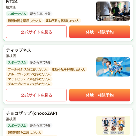
FiT24
焼津店
スポーツジム
駅から車で7分
隙間時間を活用したい人
運動不足を解消したい人
公式サイトを見る
体験・相談予約
ティップネス
藤枝店
スポーツジム
駅から車で7分
プール付きジムに通いたい人
運動不足を解消したい人
グループレッスンで始めたい人
マットピラティスを始めたい人
グループレッスンで始めたい人
公式サイトを見る
体験・相談予約
チョコザップ (chocoZAP)
藤枝店
スポーツジム
駅から車で7分
隙間時間を活用したい人