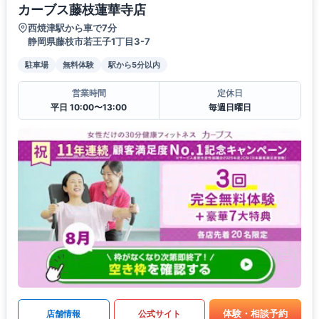
カーブス藤枝蓮華寺店
西焼津駅から車で7分
静岡県藤枝市若王子1丁目3-7
駐車場
無料体験
駅から5分以内
営業時間
定休日
平日 10:00〜13:00
毎週日曜日
体験・相談予約
店舗情報
公式サイト