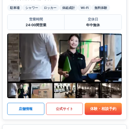
駐車場
シャワー
ロッカー
体組成計
Wi-Fi
無料体験
営業時間
定休日
24:00間営業
年中無休
体験・相談予約
店舗情報
公式サイト