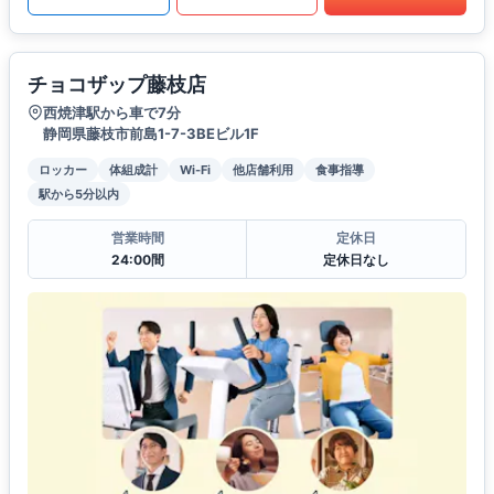
チョコザップ藤枝店
西焼津駅から車で7分
静岡県藤枝市前島1-7-3BEビル1F
ロッカー
体組成計
Wi-Fi
他店舗利用
食事指導
駅から5分以内
営業時間
定休日
24:00間
定休日なし