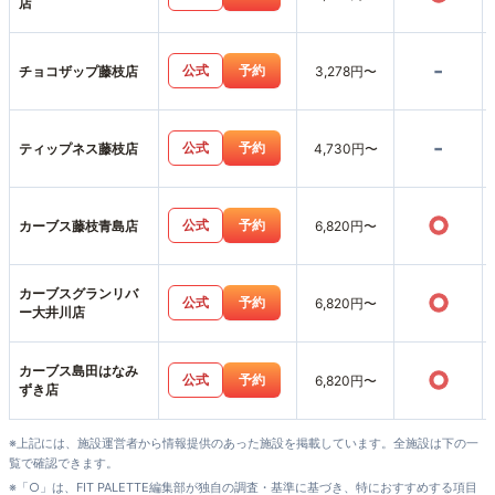
店
-
公式
予約
チョコザップ藤枝店
3,278円〜
-
公式
予約
ティップネス藤枝店
4,730円〜
○
公式
予約
カーブス藤枝青島店
6,820円〜
カーブスグランリバ
○
公式
予約
6,820円〜
ー大井川店
カーブス島田はなみ
○
公式
予約
6,820円〜
ずき店
※上記には、施設運営者から情報提供のあった施設を掲載しています。全施設は下の一
覧で確認できます。
※「○」は、FIT PALETTE編集部が独自の調査・基準に基づき、特におすすめする項目