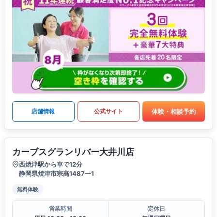
体験・相談予約
店舗情報
公式サイト
カーブスグランリバー大井川店
西焼津駅から車で12分
静岡県焼津市宗高1487ー1
無料体験
営業時間
定休日