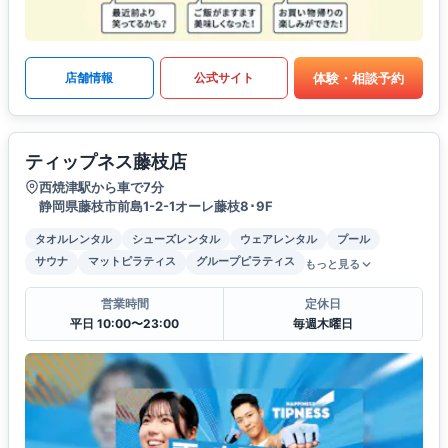
体験・相談予約
店舗情報
公式サイト
ティップネス藤枝店
西焼津駅から車で7分
静岡県藤枝市前島1-2-1オーレ藤枝8･9F
タオルレンタル
シューズレンタル
ウェアレンタル
プール
サウナ
マットピラティス
グループピラティス
もっと見る
営業時間
定休日
平日 10:00〜23:00
毎週木曜日