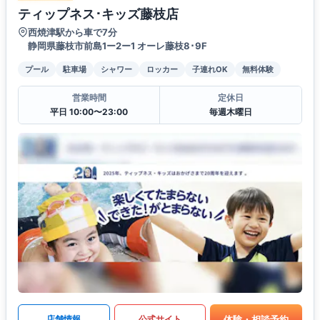
ティップネス･キッズ藤枝店
西焼津駅から車で7分
静岡県藤枝市前島1ー2ー1 オーレ藤枝8･9F
プール
駐車場
シャワー
ロッカー
子連れOK
無料体験
営業時間
定休日
平日 10:00〜23:00
毎週木曜日
体験・相談予約
店舗情報
公式サイト