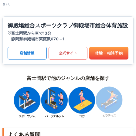
さい。
御殿場総合スポーツクラブ御殿場市総合体育施設
富士岡駅から車で13分
静岡県御殿場市茱萸沢670－1
体験・相談予約
店舗情報
公式サイト
富士岡駅で他のジャンルの店舗を探す
ピラティス
スポーツジム
パーソナルジム
ヨガ
よくある質問