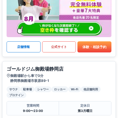
体験・相談予約
店舗情報
公式サイト
ゴールドジム御殿場静岡店
御殿場駅から車で3分
静岡県御殿場市萩原89-1
サウナ
駐車場
シャワー
ロッカー
Wi-Fi
他店舗利用
プロテイン
営業時間
定休日
9:00〜23:00
第3月曜日