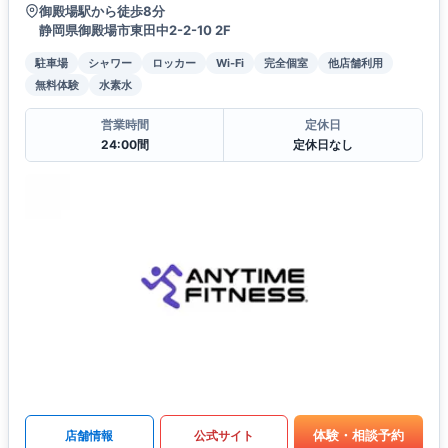
御殿場駅から徒歩8分
静岡県御殿場市東田中2-2-10 2F
駐車場
シャワー
ロッカー
Wi-Fi
完全個室
他店舗利用
無料体験
水素水
営業時間
定休日
24:00間
定休日なし
体験・相談予約
店舗情報
公式サイト