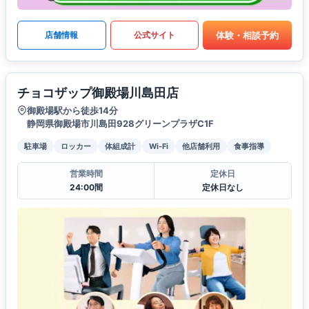
体験・相談予約
店舗情報
公式サイト
チョコザップ御殿場川島田店
御殿場駅から徒歩14分
静岡県御殿場市川島田928グリーンプラザC1F
駐車場
ロッカー
体組成計
Wi-Fi
他店舗利用
食事指導
営業時間
定休日
24:00間
定休日なし