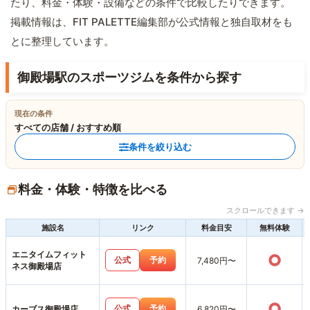
たり、料金・体験・設備などの条件で比較したりできます。
掲載情報は、FIT PALETTE編集部が公式情報と独自取材をも
とに整理しています。
御殿場駅のスポーツジムを条件から探す
現在の条件
すべての店舗 / おすすめ順
条件を絞り込む
料金・体験・特徴を比べる
スクロールできます →
施設名
リンク
料金目安
無料体験
エニタイムフィット
○
公式
予約
7,480円〜
ネス御殿場店
○
公式
予約
カーブス御殿場店
6,820円〜