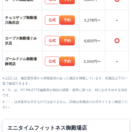
チョコザップ御殿場
-
公式
予約
3,278円〜
川島田店
カーブス御殿場ぐみ
○
公式
予約
6,820円〜
沢店
ゴールドジム御殿場
-
公式
予約
3,300円〜
静岡店
※上記には、施設運営者から情報提供のあった施設を掲載しています。全施設は下の一
覧で確認できます。
※「○」は、FIT PALETTE編集部が独自の調査・基準に基づき、特におすすめする項目
です。
※「－」は未提供を示すものではありません。詳細は各施設の公式サイトをご確認くだ
さい。
エニタイムフィットネス御殿場店