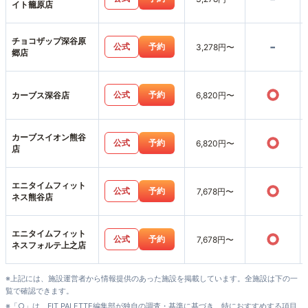
イト籠原店
チョコザップ深谷原
-
公式
予約
3,278円〜
郷店
○
公式
予約
カーブス深谷店
6,820円〜
カーブスイオン熊谷
○
公式
予約
6,820円〜
店
エニタイムフィット
○
公式
予約
7,678円〜
ネス熊谷店
エニタイムフィット
○
公式
予約
7,678円〜
ネスフォルテ上之店
※上記には、施設運営者から情報提供のあった施設を掲載しています。全施設は下の一
覧で確認できます。
※「○」は、FIT PALETTE編集部が独自の調査・基準に基づき、特におすすめする項目