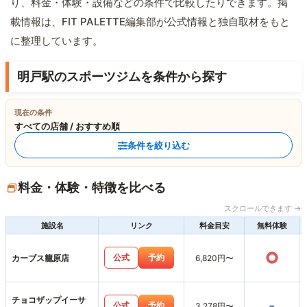
り、料金・体験・設備などの条件で比較したりできます。掲
載情報は、FIT PALETTE編集部が公式情報と独自取材をもと
に整理しています。
明戸駅のスポーツジムを条件から探す
現在の条件
すべての店舗 / おすすめ順
条件を絞り込む
料金・体験・特徴を比べる
スクロールできます →
施設名
リンク
料金目安
無料体験
○
公式
予約
カーブス籠原店
6,820円〜
チョコザップイーサ
-
公式
予約
3,278円〜