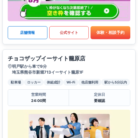
体験・相談予約
店舗情報
公式サイト
チョコザップイーサイト籠原店
明戸駅から車で9分
埼玉県熊谷市新堀713イーサイト籠原1F
駐車場
ロッカー
体組成計
Wi-Fi
他店舗利用
駅から5分以内
営業時間
定休日
24:00間
要確認