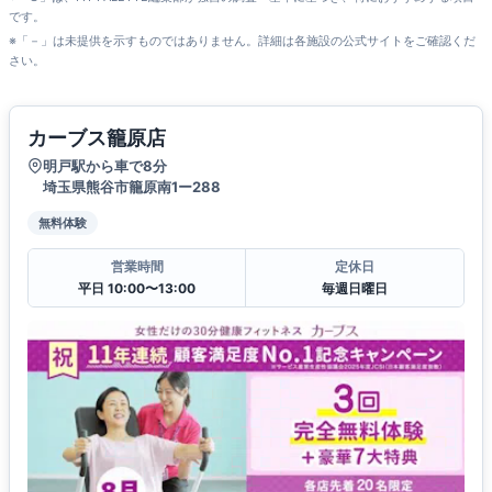
です。
※「－」は未提供を示すものではありません。詳細は各施設の公式サイトをご確認くだ
さい。
カーブス籠原店
明戸駅から車で8分
埼玉県熊谷市籠原南1ー288
無料体験
営業時間
定休日
平日 10:00〜13:00
毎週日曜日