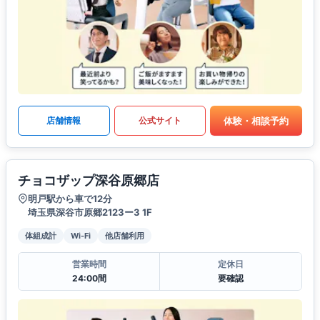
体験・相談予約
店舗情報
公式サイト
チョコザップ深谷原郷店
明戸駅から車で12分
埼玉県深谷市原郷2123ー3 1F
体組成計
Wi-Fi
他店舗利用
営業時間
定休日
24:00間
要確認