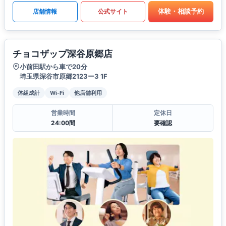
体験・相談予約
店舗情報
公式サイト
チョコザップ深谷原郷店
小前田駅から車で20分
埼玉県深谷市原郷2123ー3 1F
体組成計
Wi-Fi
他店舗利用
営業時間
定休日
24:00間
要確認