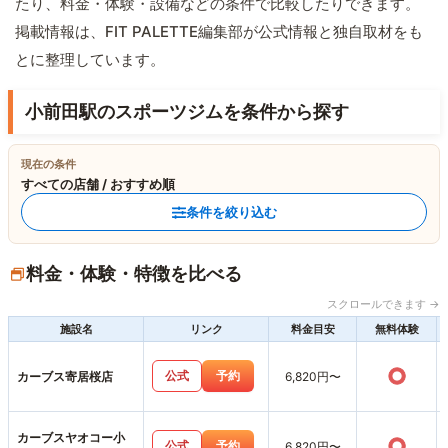
たり、料金・体験・設備などの条件で比較したりできます。
掲載情報は、FIT PALETTE編集部が公式情報と独自取材をも
とに整理しています。
小前田駅のスポーツジムを条件から探す
現在の条件
すべての店舗 / おすすめ順
条件を絞り込む
料金・体験・特徴を比べる
スクロールできます →
施設名
リンク
料金目安
無料体験
○
公式
予約
カーブス寄居桜店
6,820円〜
カーブスヤオコー小
○
公式
予約
6,820円〜