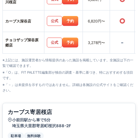
川桜店
○
公式
予約
カーブス深谷店
6,820円〜
チョコザップ深谷原
-
公式
予約
3,278円〜
郷店
※上記には、施設運営者から情報提供のあった施設を掲載しています。全施設は下の一
覧で確認できます。
※「○」は、FIT PALETTE編集部が独自の調査・基準に基づき、特におすすめする項目
です。
※「－」は未提供を示すものではありません。詳細は各施設の公式サイトをご確認くだ
さい。
カーブス寄居桜店
小前田駅から車で5分
埼玉県大里郡寄居町桜沢888-2F
駐車場
無料体験