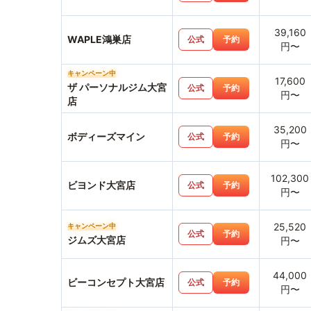
39,160
WAPLE鴻巣店
公式
予約
円〜
キャンペーン中
17,600
ザ パーソナルジム大宮
公式
予約
円〜
店
35,200
ボディーズマイン
公式
予約
円〜
102,300
ビヨンド大宮店
公式
予約
円〜
25,520
キャンペーン中
公式
予約
ジムズ大宮店
円〜
44,000
ビーコンセプト大宮店
公式
予約
円〜