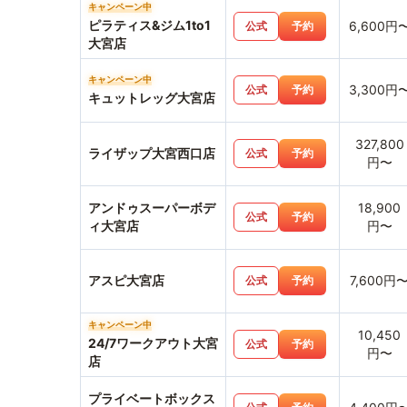
キャンペーン中
ピラティス&ジム1to1
6,600円
公式
予約
大宮店
キャンペーン中
3,300円
公式
予約
キュットレッグ大宮店
327,800
ライザップ大宮西口店
公式
予約
円〜
アンドゥスーパーボデ
18,900
公式
予約
ィ大宮店
円〜
アスピ大宮店
7,600円
公式
予約
キャンペーン中
10,450
24/7ワークアウト大宮
公式
予約
円〜
店
プライベートボックス