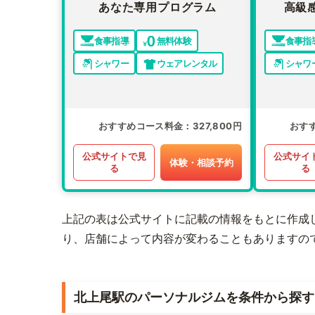
あなた専用プログラム
高級
食事指導
無料体験
食事指
シャワー
ウェアレンタル
シャワ
おすすめコース料金
327,800円
おす
公式サイトで見
公式サイ
体験・相談予約
る
る
上記の表は公式サイトに記載の情報をもとに作成
り、店舗によって内容が変わることもありますの
北上尾駅のパーソナルジムを条件から探す