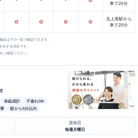
〜
-
-
-
○
車で20分
北上尾駅から
○
○
○
○
車で20分
全施設は下の一覧で確認できます。
すすめする項目です。
をご確認ください。
館
体組成計
子連れOK
導
駅から5分以内
定休日
毎週月曜日