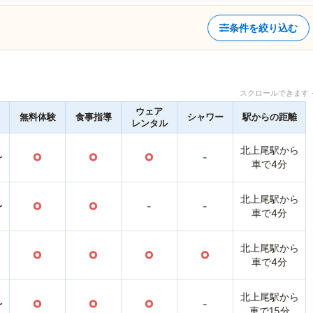
条件を絞り込む
スクロールできます 
ウェア
無料体験
食事指導
シャワー
駅からの距離
レンタル
北上尾駅から
〜
○
○
○
-
車で4分
北上尾駅から
〜
○
○
-
-
車で4分
北上尾駅から
○
○
○
○
車で4分
北上尾駅から
〜
○
○
○
-
車で15分