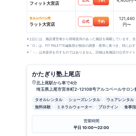
4,400円
公式
予約
フィット大宮店
121,440
キャンペーン中
公式
予約
ラット大宮店
円〜
※上記には、施設運営者から情報提供のあった施設を掲載しています。
※「○」は、FIT PALETTE編集部が独自の調査・基準に基づき、特にお
※「－」は未提供を示すものではありません。詳細は各施設の公式サイト
かたぎり塾上尾店
北上尾駅から車で4分
埼玉県上尾市宮本町2-1210B号アルコベールサロン
タオルレンタル
シューズレンタル
ウェアレンタル
無料体験
ミネラルウォーター
プロテイン
食事指
営業時間
平日 10:00〜22:00