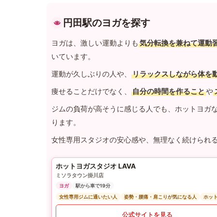
円田駅のヨガを探す
ヨガは、激しい運動よりも
気分転換を兼ねて運動
いています。
運動が久しぶりの人や、
リラックスしながら体を
痩せることだけでなく、
自分の時間を作ること
や
ジムの負荷が高そうに感じる人でも、ホットヨガ
ります。
女性専用スタジオの安心感や、無理なく続けられ
ホットヨガスタジオ LAVA
ミソラタウン掛川店
ヨガ
駅から車で19分
女性専用ジムに通いたい人
姿勢・腰痛・肩こりが気になる人
ホッ
公式サイトを見る