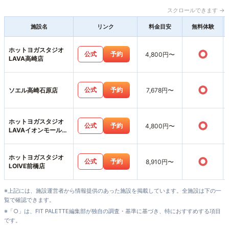
スクロールできます →
施設名
リンク
料金目安
無料体験
ホットヨガスタジオ
○
公式
予約
4,800円〜
LAVA高崎店
○
公式
予約
ソエル高崎石原店
7,678円〜
ホットヨガスタジオ
○
公式
予約
4,800円〜
LAVAイオンモール高
崎店
ホットヨガスタジオ
○
公式
予約
8,910円〜
LOIVE前橋店
※上記には、施設運営者から情報提供のあった施設を掲載しています。全施設は下の一
覧で確認できます。
※「○」は、FIT PALETTE編集部が独自の調査・基準に基づき、特におすすめする項目
です。