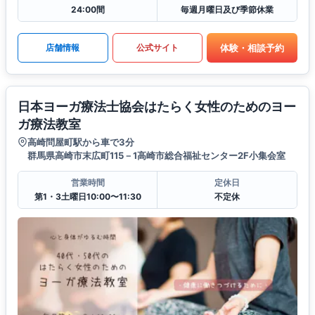
24:00間
毎週月曜日及び季節休業
体験・相談予約
店舗情報
公式サイト
日本ヨーガ療法士協会はたらく女性のためのヨー
ガ療法教室
高崎問屋町駅から車で3分
群馬県高崎市末広町115－1高崎市総合福祉センター2F小集会室
営業時間
定休日
第1・3土曜日10:00〜11:30
不定休