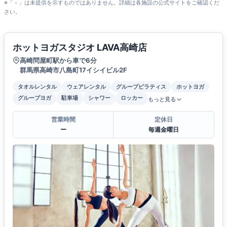
※「－」は未提供を示すものではありません。詳細は各施設の公式サイトをご確認くだ
さい。
ホットヨガスタジオ LAVA高崎店
高崎問屋町駅から車で6分
群馬県高崎市八島町17イシイビル2F
タオルレンタル
ウェアレンタル
グループピラティス
ホットヨガ
グループヨガ
駐車場
シャワー
ロッカー
もっと見る
営業時間
定休日
ー
毎週金曜日