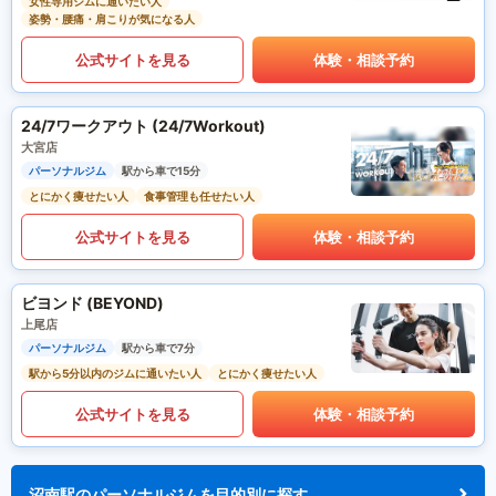
女性専用ジムに通いたい人
姿勢・腰痛・肩こりが気になる人
公式サイトを見る
体験・相談予約
24/7ワークアウト (24/7Workout)
大宮店
パーソナルジム
駅から車で15分
とにかく痩せたい人
食事管理も任せたい人
公式サイトを見る
体験・相談予約
ビヨンド (BEYOND)
上尾店
パーソナルジム
駅から車で7分
駅から5分以内のジムに通いたい人
とにかく痩せたい人
公式サイトを見る
体験・相談予約
沼南駅のパーソナルジムを目的別に探す