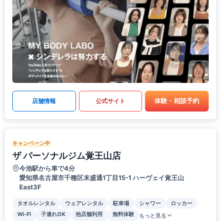
体験・相談予約
店舗情報
公式サイト
キャンペーン中
ザ パーソナルジム覚王山店
今池駅から車で4分
愛知県名古屋市千種区末盛通1丁目15-1 ハーヴェイ覚王山
East3F
タオルレンタル
ウェアレンタル
駐車場
シャワー
ロッカー
Wi-Fi
子連れOK
他店舗利用
無料体験
もっと見る