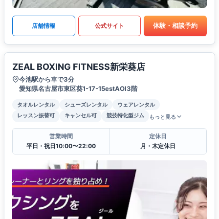
体験・相談予約
店舗情報
公式サイト
ZEAL BOXING FITNESS新栄葵店
今池駅から車で3分
愛知県名古屋市東区葵1-17-15estAOI3階
タオルレンタル
シューズレンタル
ウェアレンタル
レッスン振替可
キャンセル可
競技特化型ジム
もっと見る
営業時間
定休日
平日・祝日10:00〜22:00
月・木定休日