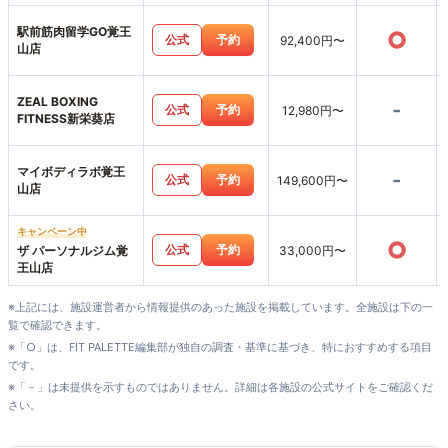
駅前筋肉留学GO覚王
○
公式
予約
92,400円〜
山店
ZEAL BOXING
-
公式
予約
12,980円〜
FITNESS新栄葵店
マイボディラボ覚王
-
公式
予約
149,600円〜
山店
キャンペーン中
○
公式
予約
ザ パーソナルジム覚
33,000円〜
王山店
※上記には、施設運営者から情報提供のあった施設を掲載しています。全施設は下の一
覧で確認できます。
※「○」は、FIT PALETTE編集部が独自の調査・基準に基づき、特におすすめする項目
です。
※「－」は未提供を示すものではありません。詳細は各施設の公式サイトをご確認くだ
さい。