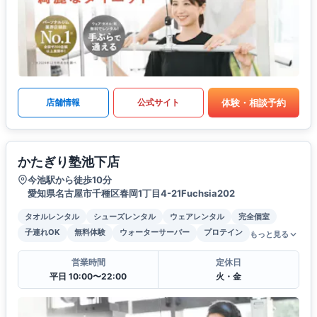
体験・相談予約
店舗情報
公式サイト
かたぎり塾池下店
今池駅から徒歩10分
愛知県名古屋市千種区春岡1丁目4-21Fuchsia202
タオルレンタル
シューズレンタル
ウェアレンタル
完全個室
子連れOK
無料体験
ウォーターサーバー
プロテイン
もっと見る
営業時間
定休日
平日 10:00〜22:00
火・金