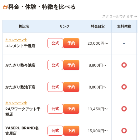
料金・体験・特徴を比べる
スクロールできます →
施設名
リンク
料金目安
無料体験
キャンペーン中
-
公式
予約
20,000円〜
エレメント千種店
○
公式
予約
かたぎり塾今池店
8,800円〜
○
公式
予約
かたぎり塾池下店
8,800円〜
キャンペーン中
○
公式
予約
24/7ワークアウト千
10,450円〜
種店
YASERU BRAND名
○
公式
予約
15,000円〜
古屋店