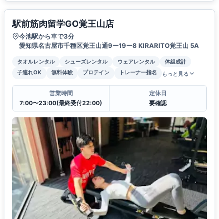
駅前筋肉留学GO覚王山店
今池駅から車で3分
愛知県名古屋市千種区覚王山通9ー19ー8 KIRARITO覚王山 5A
タオルレンタル
シューズレンタル
ウェアレンタル
体組成計
子連れOK
無料体験
プロテイン
トレーナー指名
もっと見る
営業時間
定休日
7:00〜23:00(最終受付22:00)
要確認