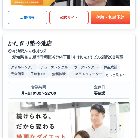
体験・相談予約
店舗情報
公式サイト
かたぎり塾今池店
今池駅から徒歩3分
愛知県名古屋市千種区今池4丁目14-11いのうビル2階202号室
タオルレンタル
シューズレンタル
ウェアレンタル
体組成計
完全個室
子連れOK
無料体験
ミネラルウォーター
もっと見る
営業時間
定休日
月~金10:00〜22:00
要確認