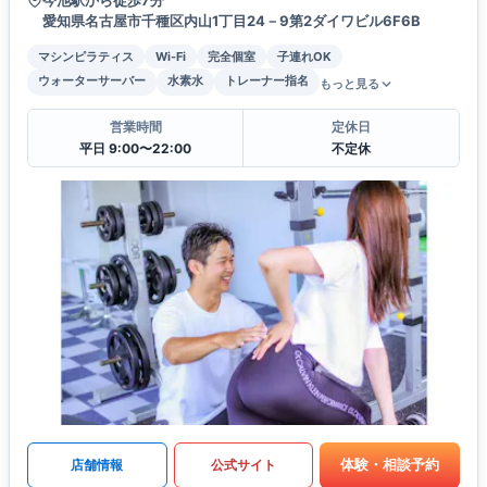
今池駅から徒歩7分
愛知県名古屋市千種区内山1丁目24－9第2ダイワビル6F6B
マシンピラティス
Wi-Fi
完全個室
子連れOK
ウォーターサーバー
水素水
トレーナー指名
もっと見る
営業時間
定休日
平日 9:00〜22:00
不定休
体験・相談予約
店舗情報
公式サイト