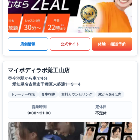
体験・相談予約
店舗情報
公式サイト
マイボディラボ覚王山店
今池駅から車で4分
愛知県名古屋市千種区末盛通1ー9ー4
トレーナー指名
食事指導
無料カウンセリング
駅から5分以内
営業時間
定休日
9:00〜21:00
不定休