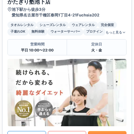
かたぎり塾池下店
池下駅から徒歩3分
愛知県名古屋市千種区春岡1丁目4-21Fuchsia202
タオルレンタル
シューズレンタル
ウェアレンタル
完全個室
子連れOK
無料体験
ウォーターサーバー
プロテイン
もっと見る
営業時間
定休日
平日 10:00〜22:00
火・金