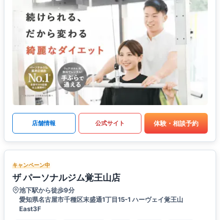
体験・相談予約
店舗情報
公式サイト
キャンペーン中
ザ パーソナルジム覚王山店
池下駅から徒歩9分
愛知県名古屋市千種区末盛通1丁目15-1 ハーヴェイ覚王山
East3F