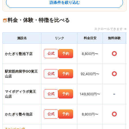
条件を絞り込む
料金・体験・特徴を比べる
スクロールできます →
施設名
リンク
料金目安
無料体験
○
公式
予約
かたぎり塾池下店
8,800円〜
駅前筋肉留学GO覚王
○
公式
予約
92,400円〜
山店
マイボディラボ覚王
-
公式
予約
149,600円〜
山店
○
公式
予約
かたぎり塾今池店
8,800円〜
キャンペーン中