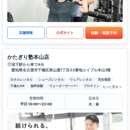
体験・相談予約
店舗情報
公式サイト
かたぎり塾本山店
池下駅から車で4分
愛知県名古屋市千種区東山通1丁目33番地エイブル本山1階
タオルレンタル
シューズレンタル
ウェアレンタル
完全個室
子連れOK
無料体験
ウォーターサーバー
プロテイン
もっと見る
営業時間
定休日
平日 10:00〜22:00
火・金