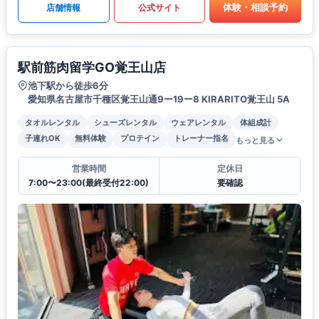
体験・相談予約
店舗情報
公式サイト
駅前筋肉留学GO覚王山店
池下駅から徒歩6分
愛知県名古屋市千種区覚王山通9ー19ー8 KIRARITO覚王山 5A
タオルレンタル
シューズレンタル
ウェアレンタル
体組成計
子連れOK
無料体験
プロテイン
トレーナー指名
もっと見る
営業時間
定休日
7:00〜23:00(最終受付22:00)
要確認