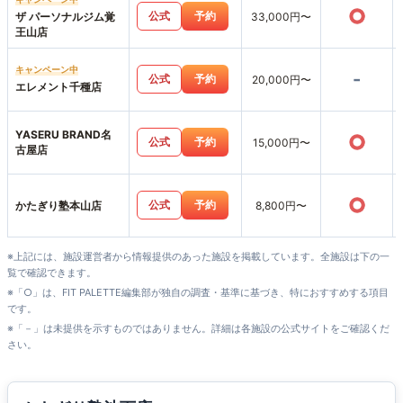
○
公式
予約
ザ パーソナルジム覚
33,000円〜
王山店
キャンペーン中
-
公式
予約
20,000円〜
エレメント千種店
YASERU BRAND名
○
公式
予約
15,000円〜
古屋店
○
公式
予約
かたぎり塾本山店
8,800円〜
※上記には、施設運営者から情報提供のあった施設を掲載しています。全施設は下の一
覧で確認できます。
※「○」は、FIT PALETTE編集部が独自の調査・基準に基づき、特におすすめする項目
です。
※「－」は未提供を示すものではありません。詳細は各施設の公式サイトをご確認くだ
さい。