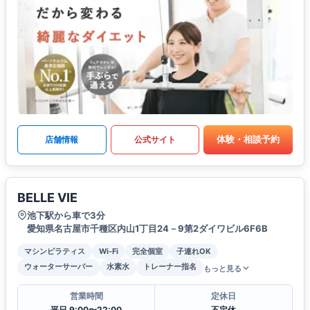
体験・相談予約
店舗情報
公式サイト
BELLE VIE
池下駅から車で3分
愛知県名古屋市千種区内山1丁目24－9第2ダイワビル6F6B
マシンピラティス
Wi-Fi
完全個室
子連れOK
ウォーターサーバー
水素水
トレーナー指名
もっと見る
営業時間
定休日
平日 9:00〜22:00
不定休