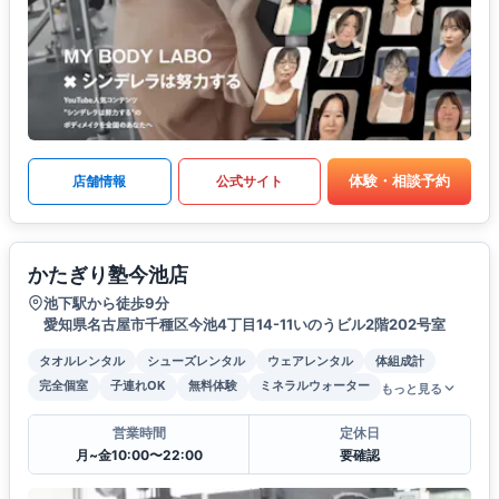
体験・相談予約
店舗情報
公式サイト
かたぎり塾今池店
池下駅から徒歩9分
愛知県名古屋市千種区今池4丁目14-11いのうビル2階202号室
タオルレンタル
シューズレンタル
ウェアレンタル
体組成計
完全個室
子連れOK
無料体験
ミネラルウォーター
もっと見る
営業時間
定休日
月~金10:00〜22:00
要確認