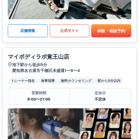
体験・相談予約
店舗情報
公式サイト
マイボディラボ覚王山店
池下駅から徒歩9分
愛知県名古屋市千種区末盛通1ー9ー4
トレーナー指名
食事指導
無料カウンセリング
駅から5分以内
営業時間
定休日
9:00〜21:00
不定休