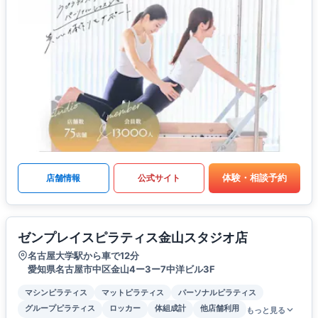
体験・相談予約
店舗情報
公式サイト
ゼンプレイスピラティス金山スタジオ店
名古屋大学駅から車で12分
愛知県名古屋市中区金山4ー3ー7中洋ビル3F
マシンピラティス
マットピラティス
パーソナルピラティス
グループピラティス
ロッカー
体組成計
他店舗利用
もっと見る