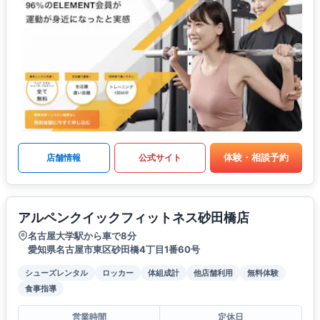
体験・相談予約
店舗情報
公式サイト
アルペンクイックフィットネス砂田橋店
名古屋大学駅から車で8分
愛知県名古屋市東区砂田橋4丁目1番60号
シューズレンタル
ロッカー
体組成計
他店舗利用
無料体験
食事指導
営業時間
定休日