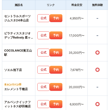
施設名
リンク
料金目安
無料体験
セントラルスポーツ
-
公式
予約
4,950円〜
ジムスタ24本山店
ピラティススタジオ
-
公式
予約
17,000円〜
デップRelively 星ヶ
丘店
COCOLANCE覚王山
○
公式
予約
35,200円〜
駅
○
公式
予約
ソエル池下店
7,678円〜
キャンペーン中
-
公式
予約
20,000円〜
エレメント千種店
アルペンクイックフ
○
公式
予約
6,930円〜
ィットネス砂田橋店