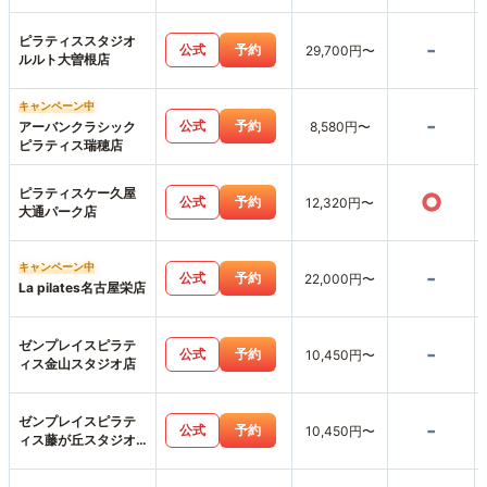
ピラティススタジオ
-
公式
予約
29,700円〜
ルルト大曽根店
キャンペーン中
-
公式
予約
アーバンクラシック
8,580円〜
ピラティス瑞穂店
ピラティスケー久屋
○
公式
予約
12,320円〜
大通パーク店
キャンペーン中
-
公式
予約
22,000円〜
La pilates名古屋栄店
ゼンプレイスピラテ
-
公式
予約
10,450円〜
ィス金山スタジオ店
ゼンプレイスピラテ
-
公式
予約
10,450円〜
ィス藤が丘スタジオ
店