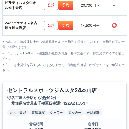
ピラティススタジオ
-
公式
予約
29,700円〜
ルルト栄店
24/7ピラティス名古
○
公式
予約
14,500円〜
屋久屋大通店
※上記には、施設運営者から情報提供のあった施設を掲載しています。全施設は下の一
覧で確認できます。
※「○」は、FIT PALETTE編集部が独自の調査・基準に基づき、特におすすめする項目
です。
※「－」は未提供を示すものではありません。詳細は各施設の公式サイトをご確認くだ
さい。
セントラルスポーツジムスタ24本山店
名古屋大学駅から徒歩12分
愛知県名古屋市千種区四谷通1-12ZAZビル3F
ホットヨガ
常温ヨガ
シャワー
ロッカー
体組成計
営業時間
定休日