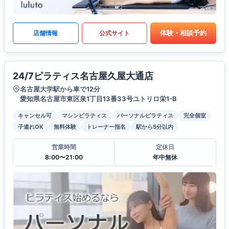
体験・相談予約
店舗情報
公式サイト
24/7ピラティス名古屋久屋大通店
名古屋大学駅から車で12分
愛知県名古屋市東区泉1丁目13番33号ユトリロ栄1-B
キャンセル可
マシンピラティス
パーソナルピラティス
完全個室
子連れOK
無料体験
トレーナー指名
駅から5分以内
営業時間
定休日
8:00〜21:00
年中無休