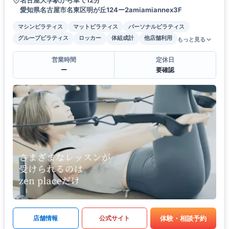
名古屋大学駅から車で12分
愛知県名古屋市名東区明が丘124ー2amiamiannex3F
マシンピラティス
マットピラティス
パーソナルピラティス
グループピラティス
ロッカー
体組成計
他店舗利用
もっと見る
営業時間
定休日
ー
要確認
体験・相談予約
店舗情報
公式サイト