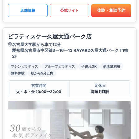
体験・相談予約
店舗情報
公式サイト
ピラティスケー久屋大通パーク店
名古屋大学駅から車で12分
愛知県名古屋市中区錦3ー16ー13 RAYARD久屋大通パーク T1棟
2F
マシンピラティス
グループピラティス
子連れOK
他店舗利用
無料体験
駅から5分以内
営業時間
定休日
火・水・金 10:00〜22:00
毎週月曜日