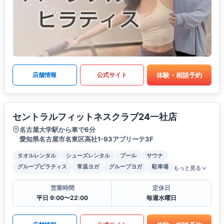
体験・相談予約
店舗情報
公式サイト
セントラルフィットネスクラブ24一社店
名古屋大学駅から車で6分
愛知県名古屋市名東区高社1-93アプリーテ3F
タオルレンタル
シューズレンタル
プール
サウナ
グループピラティス
常温ヨガ
グループヨガ
駐車場
もっと見る
営業時間
定休日
平日 9:00〜22:00
毎週水曜日