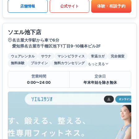
体験・相談予約
店舗情報
公式サイト
ソエル池下店
名古屋大学駅から車で6分
愛知県名古屋市千種区池下1丁目9-10橋本ビル2F
ウェアレンタル
サウナ
マシンピラティス
常温ヨガ
完全個室
無料体験
プロテイン
無料カウンセリング
もっと見る
営業時間
定休日
0:00〜24:00
年末年始を除き無休