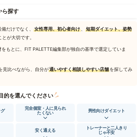
から探す
設備だけでなく、
女性専用、初心者向け
、
短期ダイエット、姿勢
ことが大切です。
もとに、FIT PALETTE編集部が独自の基準で選定していま
を見比べながら、自分が
通いやすく相談しやすい店舗
を探してみ
目的を選んでください
完全個室・人に見られ
ング
男性向けダイエット
たくない
トレーナーと二人きり
安く通える
じゃ不安