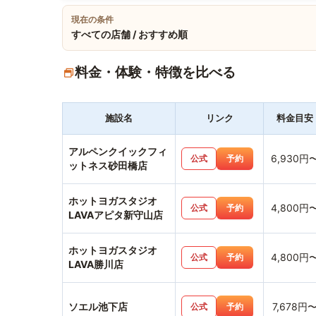
現在の条件
すべての店舗 / おすすめ順
料金・体験・特徴を比べる
施設名
リンク
料金目安
アルペンクイックフィ
6,930円
公式
予約
ットネス砂田橋店
ホットヨガスタジオ
4,800円
公式
予約
LAVAアピタ新守山店
ホットヨガスタジオ
4,800円
公式
予約
LAVA勝川店
ソエル池下店
7,678円
公式
予約