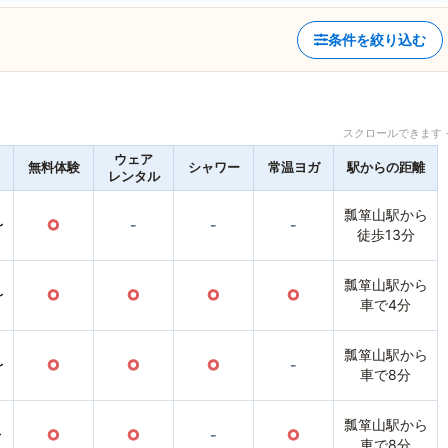
条件を絞り込む
スクロールできます 
ウェア
無料体験
シャワー
常温ヨガ
駅からの距離
レンタル
瓢箪山駅から
〜
○
-
-
-
徒歩13分
瓢箪山駅から
〜
○
○
○
○
車で4分
瓢箪山駅から
〜
○
○
○
-
車で8分
瓢箪山駅から
〜
○
○
-
○
車で8分