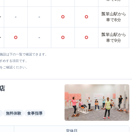
瓢箪山駅から
〜
-
-
○
○
車で8分
瓢箪山駅から
〜
○
-
○
○
車で9分
全施設は下の一覧で確認できます。
すすめする項目です。
をご確認ください。
店
無料体験
食事指導
定休日