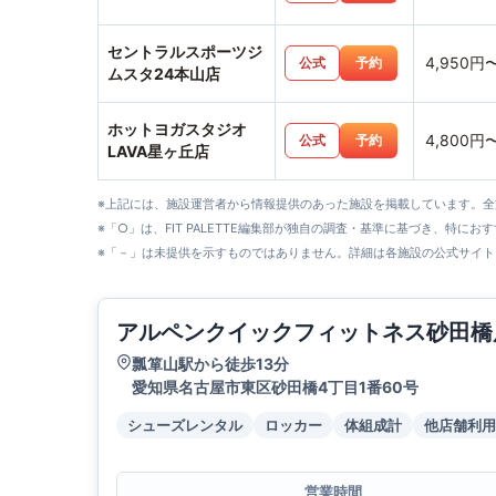
セントラルスポーツジ
4,950円
公式
予約
ムスタ24本山店
ホットヨガスタジオ
4,800円
公式
予約
LAVA星ヶ丘店
※上記には、施設運営者から情報提供のあった施設を掲載しています。
※「○」は、FIT PALETTE編集部が独自の調査・基準に基づき、特にお
※「－」は未提供を示すものではありません。詳細は各施設の公式サイト
アルペンクイックフィットネス砂田橋
瓢箪山駅から徒歩13分
愛知県名古屋市東区砂田橋4丁目1番60号
シューズレンタル
ロッカー
体組成計
他店舗利用
営業時間