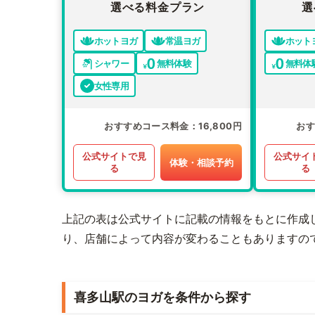
選べる料金プラン
選
ホットヨガ
常温ヨガ
ホット
シャワー
無料体験
無料体
女性専用
おすすめコース料金
16,800円
お
公式サイトで見
公式サイ
体験・相談予約
る
る
上記の表は公式サイトに記載の情報をもとに作成
り、店舗によって内容が変わることもありますの
喜多山駅のヨガを条件から探す