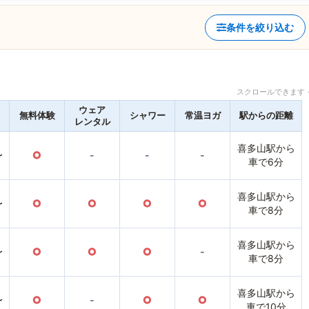
条件を絞り込む
スクロールできます 
ウェア
無料体験
シャワー
常温ヨガ
駅からの距離
レンタル
喜多山駅から
〜
○
-
-
-
車で6分
喜多山駅から
〜
○
○
○
○
車で8分
喜多山駅から
〜
○
○
○
-
車で8分
喜多山駅から
〜
○
-
○
○
車で10分