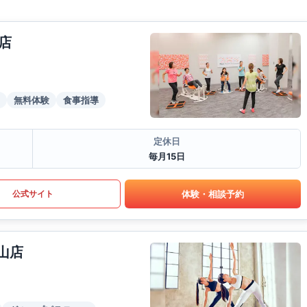
店
無料体験
食事指導
定休日
毎月15日
体験・相談予約
公式サイト
山店