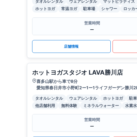
タオルレンタル
ウェアレンタル
マットピラティス
ホットヨガ
常温ヨガ
駐車場
シャワー
ロッカ
営業時間
ー
店舗情報
ホットヨガスタジオ LAVA勝川店
喜多山駅から車で8分
愛知県春日井市小野町2ー1ー1ライフガーデン勝川2
タオルレンタル
ウェアレンタル
ホットヨガ
駐車
他店舗利用
無料体験
ミネラルウォーター
水素水
営業時間
ー