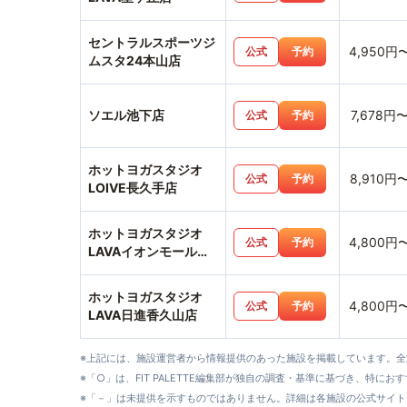
セントラルスポーツジ
4,950円
公式
予約
ムスタ24本山店
ソエル池下店
7,678円
公式
予約
ホットヨガスタジオ
8,910円
公式
予約
LOIVE長久手店
ホットヨガスタジオ
4,800円
公式
予約
LAVAイオンモール長
久手店
ホットヨガスタジオ
4,800円
公式
予約
LAVA日進香久山店
※上記には、施設運営者から情報提供のあった施設を掲載しています。
※「○」は、FIT PALETTE編集部が独自の調査・基準に基づき、特にお
※「－」は未提供を示すものではありません。詳細は各施設の公式サイト