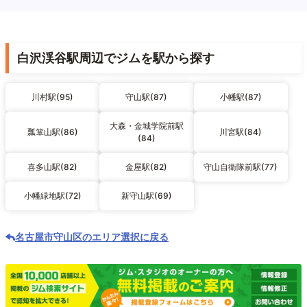
白沢渓谷駅周辺でジムを駅から探す
川村駅(95)
守山駅(87)
小幡駅(87)
大森・金城学院前駅
瓢箪山駅(86)
川宮駅(84)
(84)
喜多山駅(82)
金屋駅(82)
守山自衛隊前駅(77)
小幡緑地駅(72)
新守山駅(69)
名古屋市守山区のエリア選択に戻る