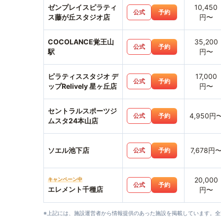
ゼンプレイスピラティ
10,450
公式
予約
ス藤が丘スタジオ店
円〜
COCOLANCE覚王山
35,200
公式
予約
駅
円〜
ピラティススタジオ デ
17,000
公式
予約
ップRelively 星ヶ丘店
円〜
セントラルスポーツジ
4,950円
公式
予約
ムスタ24本山店
ソエル池下店
7,678円
公式
予約
20,000
キャンペーン中
公式
予約
エレメント千種店
円〜
※上記には、施設運営者から情報提供のあった施設を掲載しています。