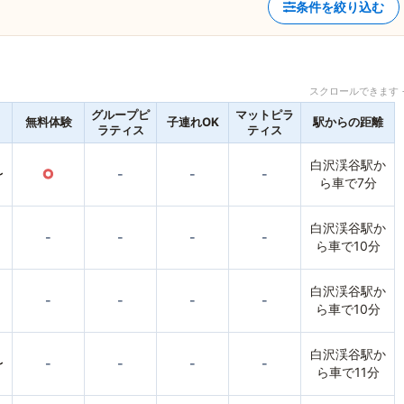
条件を絞り込む
スクロールできます 
グループピ
マットピラ
無料体験
子連れOK
駅からの距離
ラティス
ティス
白沢渓谷駅か
〜
○
-
-
-
ら車で7分
白沢渓谷駅か
-
-
-
-
ら車で10分
白沢渓谷駅か
-
-
-
-
ら車で10分
白沢渓谷駅か
〜
-
-
-
-
ら車で11分