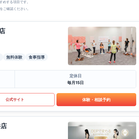
すすめする項目です。
をご確認ください。
店
無料体験
食事指導
定休日
毎月15日
体験・相談予約
公式サイト
井店