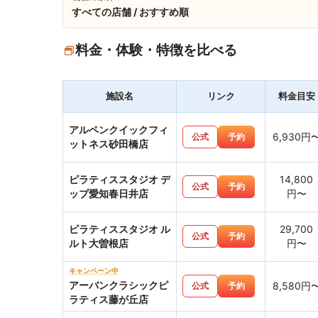
すべての店舗 / おすすめ順
料金・体験・特徴を比べる
施設名
リンク
料金目安
アルペンクイックフィ
6,930円
公式
予約
ットネス砂田橋店
ピラティススタジオ デ
14,800
公式
予約
ップ愛知春日井店
円〜
ピラティススタジオ ル
29,700
公式
予約
ルト大曽根店
円〜
キャンペーン中
アーバンクラシックピ
8,580円
公式
予約
ラティス藤が丘店