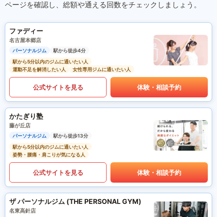
ページを確認し、総額や通える回数をチェックしましょう。
ファディー
名古屋本郷店
パーソナルジム
駅から徒歩4分
駅から5分以内のジムに通いたい人
運動不足を解消したい人
女性専用ジムに通いたい人
公式サイトを見る
体験・相談予約
かたぎり塾
藤が丘店
パーソナルジム
駅から徒歩13分
駅から5分以内のジムに通いたい人
姿勢・腰痛・肩こりが気になる人
公式サイトを見る
体験・相談予約
ザ パーソナルジム (THE PERSONAL GYM)
名東高針店