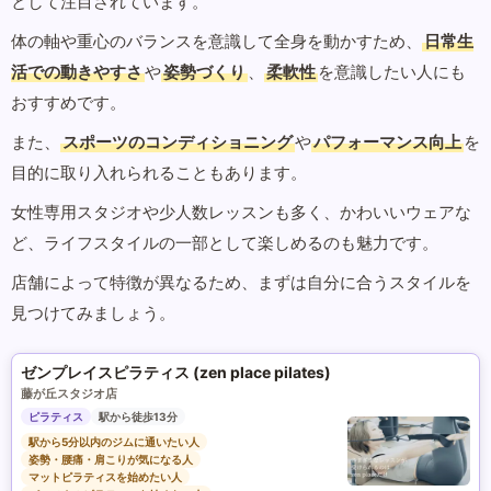
として注目されています。
体の軸や重心のバランスを意識して全身を動かすため、
日常生
活での動きやすさ
や
姿勢づくり
、
柔軟性
を意識したい人にも
おすすめです。
また、
スポーツのコンディショニング
や
パフォーマンス向上
を
目的に取り入れられることもあります。
女性専用スタジオや少人数レッスンも多く、かわいいウェアな
ど、ライフスタイルの一部として楽しめるのも魅力です。
店舗によって特徴が異なるため、まずは自分に合うスタイルを
見つけてみましょう。
ゼンプレイスピラティス (zen place pilates)
藤が丘スタジオ店
ピラティス
駅から徒歩13分
駅から5分以内のジムに通いたい人
姿勢・腰痛・肩こりが気になる人
マットピラティスを始めたい人