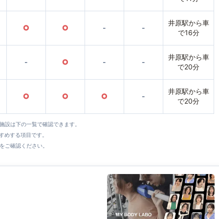
井原駅から車
○
○
-
-
で16分
井原駅から車
-
○
-
-
で20分
井原駅から車
○
○
○
-
で20分
全施設は下の一覧で確認できます。
すすめする項目です。
をご確認ください。