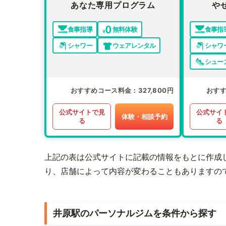
あなた専用プログラム
や
食事指導
無料体験
食事指
シャワー
ウェアレンタル
シャワ
シュー
おすすめコース料金
327,800円
おす
公式サイトで見
公式サイ
体験・相談予約
る
る
上記の表は公式サイトに記載の情報をもとに作成
り、店舗によって内容が変わることもありますの
井原駅のパーソナルジムを条件から探す