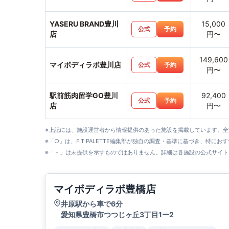
YASERU BRAND豊川
15,000
公式
予約
店
円〜
149,600
マイボディラボ豊川店
公式
予約
円〜
駅前筋肉留学GO豊川
92,400
公式
予約
店
円〜
※上記には、施設運営者から情報提供のあった施設を掲載しています。
※「○」は、FIT PALETTE編集部が独自の調査・基準に基づき、特にお
※「－」は未提供を示すものではありません。詳細は各施設の公式サイト
マイボディラボ豊橋店
井原駅から車で6分
愛知県豊橋市つつじヶ丘3丁目1ー2