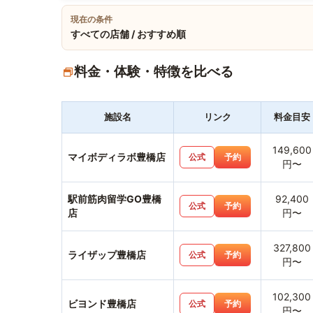
現在の条件
すべての店舗 / おすすめ順
料金・体験・特徴を比べる
施設名
リンク
料金目安
149,600
マイボディラボ豊橋店
公式
予約
円〜
駅前筋肉留学GO豊橋
92,400
公式
予約
店
円〜
327,800
ライザップ豊橋店
公式
予約
円〜
102,300
ビヨンド豊橋店
公式
予約
円〜