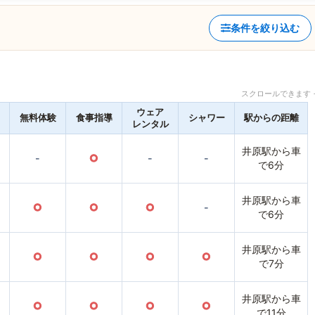
条件を絞り込む
スクロールできます 
ウェア
無料体験
食事指導
シャワー
駅からの距離
レンタル
井原駅から車
-
○
-
-
で6分
井原駅から車
○
○
○
-
で6分
井原駅から車
○
○
○
○
で7分
井原駅から車
○
○
○
○
で11分